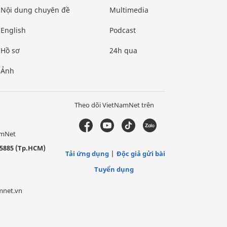
Nội dung chuyên đề
Multimedia
English
Podcast
Hồ sơ
24h qua
Ảnh
Theo dõi VietNamNet trên
amNet
5885 (Tp.HCM)
Tải ứng dụng
Độc giả gửi bài
Tuyển dụng
mnet.vn