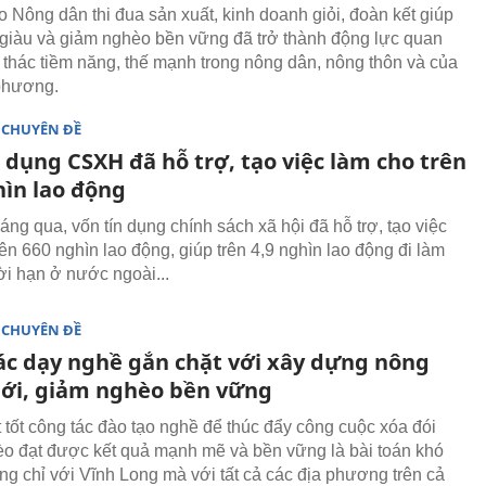
o Nông dân thi đua sản xuất, kinh doanh giỏi, đoàn kết giúp
giàu và giảm nghèo bền vững đã trở thành động lực quan
i thác tiềm năng, thế mạnh trong nông dân, nông thôn và của
phương.
 CHUYÊN ĐỀ
 dụng CSXH đã hỗ trợ, tạo việc làm cho trên
hìn lao động
áng qua, vốn tín dụng chính sách xã hội đã hỗ trợ, tạo việc
ên 660 nghìn lao động, giúp trên 4,9 nghìn lao động đi làm
ời hạn ở nước ngoài...
 CHUYÊN ĐỀ
ác dạy nghề gắn chặt với xây dựng nông
ới, giảm nghèo bền vững
t tốt công tác đào tạo nghề để thúc đẩy công cuộc xóa đói
o đạt được kết quả mạnh mẽ và bền vững là bài toán khó
ông chỉ với Vĩnh Long mà với tất cả các địa phương trên cả