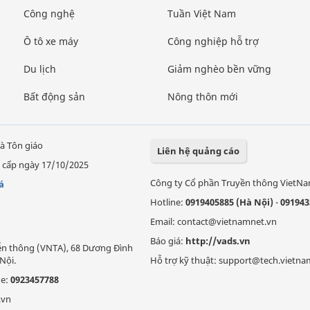
Công nghệ
Tuần Việt Nam
Ô tô xe máy
Công nghiệp hỗ trợ
Du lịch
Giảm nghèo bền vững
Bất động sản
Nông thôn mới
à Tôn giáo
Liên hệ quảng cáo
 cấp ngày 17/10/2025
Công ty Cổ phần Truyền thông VietN
á
Hotline:
0919405885 (Hà Nội)
-
091943
Email: contact@vietnamnet.vn
Báo giá:
http://vads.vn
Viễn thông (VNTA), 68 Dương Đình
Nội.
Hỗ trợ kỹ thuật: support@tech.vietna
ne:
0923457788
.vn