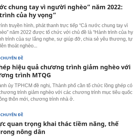
ớc chung tay vì người nghèo” năm 2022:
trình của hy vọng”
ình truyền hình, phát thanh trực tiếp “Cả nước chung tay vì
èo” năm 2022 được tổ chức với chủ đề là “Hành trình của hy
nh trình của sự lắng nghe, sự giúp đỡ, chia sẻ yêu thương, tự
lên thoát nghèo...
 CHUYÊN ĐỀ
hép hiệu quả chương trình giảm nghèo với
ương trình MTQG
ành ủy TPHCM đề nghị, Thành phố cần tổ chức lồng ghép có
chương trình giảm nghèo với các chương trình mục tiêu quốc
ông thôn mới, chương trình nhà ở.
 CHUYÊN ĐỀ
ực quan trọng khai thác tiềm năng, thế
rong nông dân