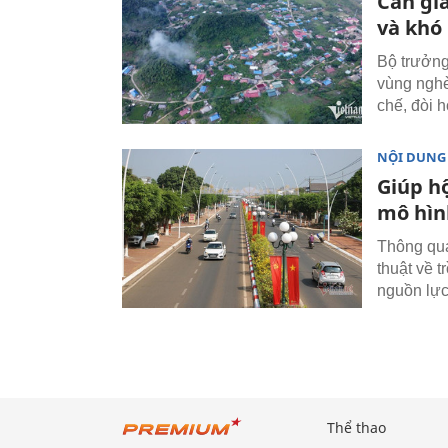
Cần gi
và khó
Bộ trưởng
vùng nghè
chế, đòi 
NỘI DUNG
Giúp h
mô hình
Thông qua
thuật về t
nguồn lực
Thể thao