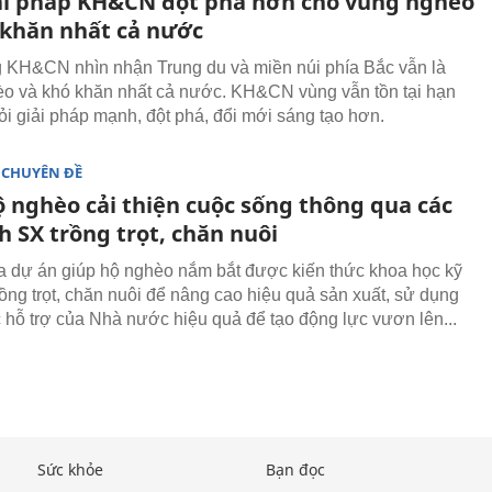
ải pháp KH&CN đột phá hơn cho vùng nghèo
 khăn nhất cả nước
 KH&CN nhìn nhận Trung du và miền núi phía Bắc vẫn là
o và khó khăn nhất cả nước. KH&CN vùng vẫn tồn tại hạn
hỏi giải pháp mạnh, đột phá, đổi mới sáng tạo hơn.
 CHUYÊN ĐỀ
ộ nghèo cải thiện cuộc sống thông qua các
 SX trồng trọt, chăn nuôi
 dự án giúp hộ nghèo nắm bắt được kiến thức khoa học kỹ
rồng trọt, chăn nuôi để nâng cao hiệu quả sản xuất, sử dụng
 hỗ trợ của Nhà nước hiệu quả để tạo động lực vươn lên...
Sức khỏe
Bạn đọc