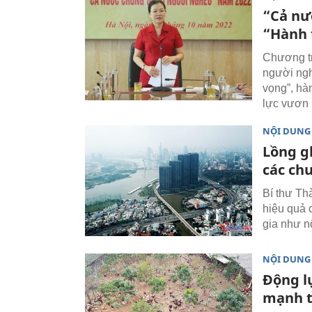
“Cả nư
“Hành 
Chương tr
người ngh
vọng”, hà
lực vươn 
NỘI DUNG
Lồng g
các ch
Bí thư Th
hiệu quả 
gia như n
NỘI DUNG
Động l
mạnh t