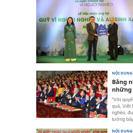
NỘI DUNG
Bằng n
những 
“Với quyế
quả, Việt
nghèo, đư
tướng bày
NỘI DUNG