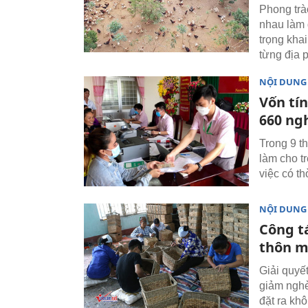
Phong trà
nhau làm 
trọng kha
từng địa 
NỘI DUNG
Vốn tín
660 ng
Trong 9 th
làm cho tr
việc có th
NỘI DUNG
Công t
thôn m
Giải quyế
giảm nghè
đặt ra kh