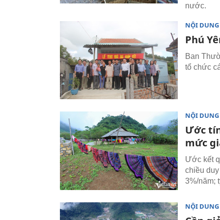
nước.
NỘI DUNG
Phú Yê
Ban Thườn
tổ chức c
NỘI DUNG
Ước tín
mức gi
Ước kết q
chiều duy
3%/năm; t
NỘI DUNG