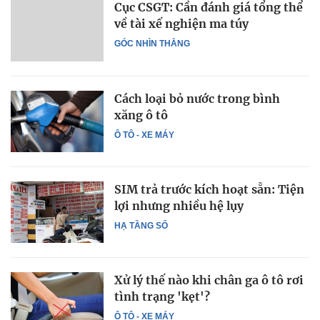
Cục CSGT: Cần đánh giá tổng thể
về tài xế nghiện ma túy
GÓC NHÌN THẲNG
Cách loại bỏ nước trong bình
xăng ô tô
Ô TÔ - XE MÁY
SIM trả trước kích hoạt sẵn: Tiện
lợi nhưng nhiều hệ lụy
HẠ TẦNG SỐ
Xử lý thế nào khi chân ga ô tô rơi
tình trạng 'kẹt'?
Ô TÔ - XE MÁY