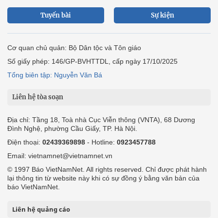
Tuyến bài
Sự kiện
Cơ quan chủ quản: Bộ Dân tộc và Tôn giáo
Số giấy phép: 146/GP-BVHTTDL, cấp ngày 17/10/2025
Tổng biên tập: Nguyễn Văn Bá
Liên hệ tòa soạn
Địa chỉ: Tầng 18, Toà nhà Cục Viễn thông (VNTA), 68 Dương
Đình Nghệ, phường Cầu Giấy, TP. Hà Nội.
Điện thoại:
02439369898
- Hotline:
0923457788
Email: vietnamnet@vietnamnet.vn
© 1997 Báo VietNamNet. All rights reserved. Chỉ được phát hành
lại thông tin từ website này khi có sự đồng ý bằng văn bản của
báo VietNamNet.
Liên hệ quảng cáo