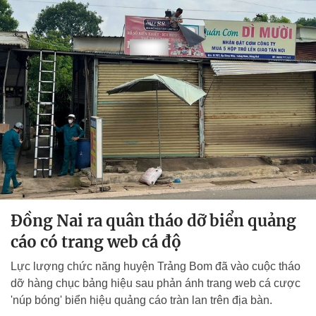
Đồng Nai ra quân tháo dỡ biển quảng
cáo có trang web cá độ
Lực lượng chức năng huyện Trảng Bom đã vào cuộc tháo
dỡ hàng chục bảng hiệu sau phản ánh trang web cá cược
'núp bóng' biển hiệu quảng cáo tràn lan trên địa bàn.