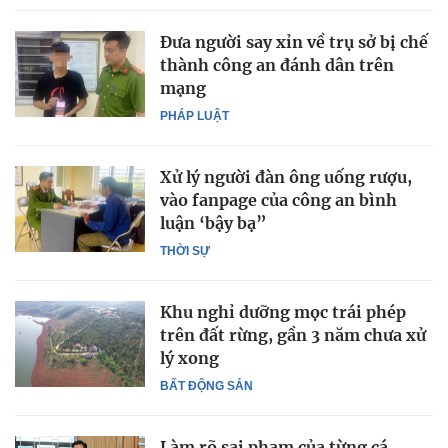
Đưa người say xỉn về trụ sở bị chế
thành công an đánh dân trên
mạng
PHÁP LUẬT
Xử lý người đàn ông uống rượu,
vào fanpage của công an bình
luận ‘bậy bạ”
THỜI SỰ
Khu nghỉ dưỡng mọc trái phép
trên đất rừng, gần 3 năm chưa xử
lý xong
BẤT ĐỘNG SẢN
Làm rõ sai phạm của từng cá