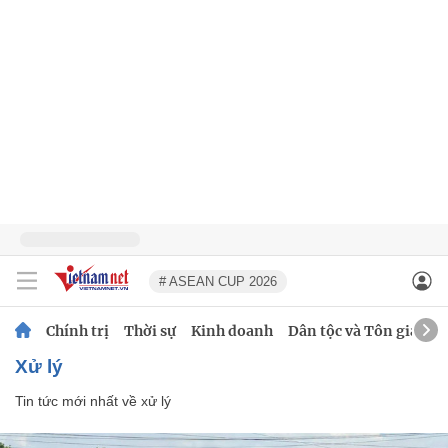
# ASEAN CUP 2026
Chính trị
Thời sự
Kinh doanh
Dân tộc và Tôn giáo
xử lý
Tin tức mới nhất về
xử lý