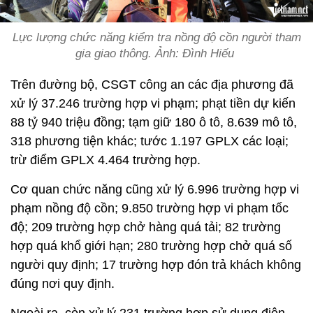
Lực lượng chức năng kiểm tra nồng độ cồn người tham
gia giao thông. Ảnh: Đình Hiếu
Trên đường bộ, CSGT công an các địa phương đã
xử lý 37.246 trường hợp vi phạm; phạt tiền dự kiến
88 tỷ 940 triệu đồng; tạm giữ 180 ô tô, 8.639 mô tô,
318 phương tiện khác; tước 1.197 GPLX các loại;
trừ điểm GPLX 4.464 trường hợp.
Cơ quan chức năng cũng xử lý 6.996 trường hợp vi
phạm nồng độ cồn; 9.850 trường hợp vi phạm tốc
độ; 209 trường hợp chở hàng quá tải; 82 trường
hợp quá khổ giới hạn; 280 trường hợp chở quá số
người quy định; 17 trường hợp đón trả khách không
đúng nơi quy định.
Ngoài ra, còn xử lý 231 trường hợp sử dụng điện