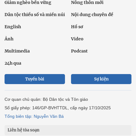
Giảm nghèo bền vững
Nông thôn mới
Dân tộc thiểu số và miền núi
Nội dung chuyên đề
English
Hồ sơ
Ảnh
Video
Multimedia
Podcast
24h qua
Tuyến bài
Sự kiện
Cơ quan chủ quản: Bộ Dân tộc và Tôn giáo
Số giấy phép: 146/GP-BVHTTDL, cấp ngày 17/10/2025
Tổng biên tập: Nguyễn Văn Bá
Liên hệ tòa soạn