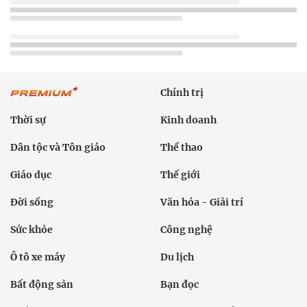
Thời sự
Kinh doanh
Dân tộc và Tôn giáo
Thể thao
Giáo dục
Thế giới
Đời sống
Văn hóa - Giải trí
Sức khỏe
Công nghệ
Ô tô xe máy
Du lịch
Bất động sản
Bạn đọc
Tuần Việt Nam
Công nghiệp hỗ trợ
Giảm nghèo bền vững
Nông thôn mới
Dân tộc thiểu số và miền núi
Nội dung chuyên đề
English
Hồ sơ