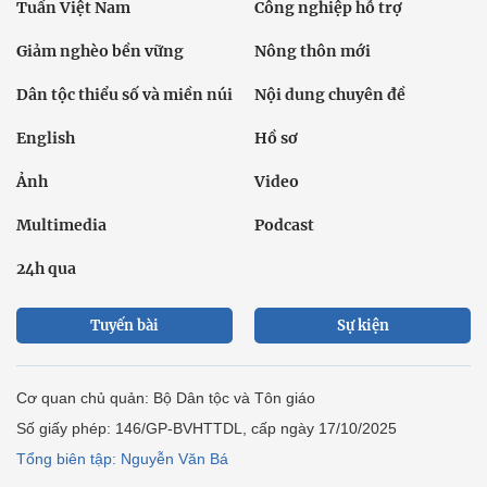
Ảnh
Video
Multimedia
Podcast
24h qua
Tuyến bài
Sự kiện
Cơ quan chủ quản: Bộ Dân tộc và Tôn giáo
Số giấy phép: 146/GP-BVHTTDL, cấp ngày 17/10/2025
Tổng biên tập: Nguyễn Văn Bá
Liên hệ tòa soạn
Địa chỉ: Tầng 18, Toà nhà Cục Viễn thông (VNTA), 68 Dương
Đình Nghệ, phường Cầu Giấy, TP. Hà Nội.
Điện thoại:
02439369898
- Hotline:
0923457788
Email: vietnamnet@vietnamnet.vn