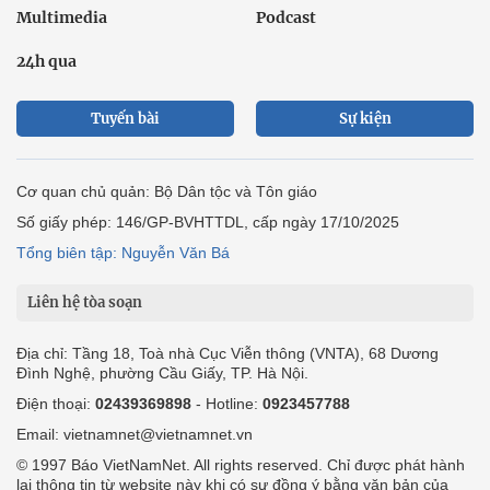
Multimedia
Podcast
24h qua
Tuyến bài
Sự kiện
Cơ quan chủ quản: Bộ Dân tộc và Tôn giáo
Số giấy phép: 146/GP-BVHTTDL, cấp ngày 17/10/2025
Tổng biên tập: Nguyễn Văn Bá
Liên hệ tòa soạn
Địa chỉ: Tầng 18, Toà nhà Cục Viễn thông (VNTA), 68 Dương
Đình Nghệ, phường Cầu Giấy, TP. Hà Nội.
Điện thoại:
02439369898
- Hotline:
0923457788
Email: vietnamnet@vietnamnet.vn
© 1997 Báo VietNamNet. All rights reserved. Chỉ được phát hành
lại thông tin từ website này khi có sự đồng ý bằng văn bản của