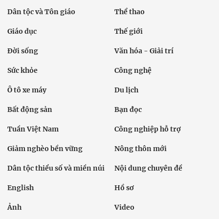
Dân tộc và Tôn giáo
Thể thao
Giáo dục
Thế giới
Đời sống
Văn hóa - Giải trí
Sức khỏe
Công nghệ
Ô tô xe máy
Du lịch
Bất động sản
Bạn đọc
Tuần Việt Nam
Công nghiệp hỗ trợ
Giảm nghèo bền vững
Nông thôn mới
Dân tộc thiểu số và miền núi
Nội dung chuyên đề
English
Hồ sơ
Ảnh
Video