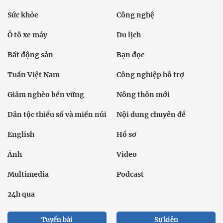
Sức khỏe
Công nghệ
Ô tô xe máy
Du lịch
Bất động sản
Bạn đọc
Tuần Việt Nam
Công nghiệp hỗ trợ
Giảm nghèo bền vững
Nông thôn mới
Dân tộc thiểu số và miền núi
Nội dung chuyên đề
English
Hồ sơ
Ảnh
Video
Multimedia
Podcast
24h qua
Tuyến bài
Sự kiện