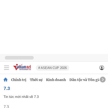
# ASEAN CUP 2026
Chính trị
Thời sự
Kinh doanh
Dân tộc và Tôn giáo
7.3
Tin tức mới nhất về
7.3
7.3