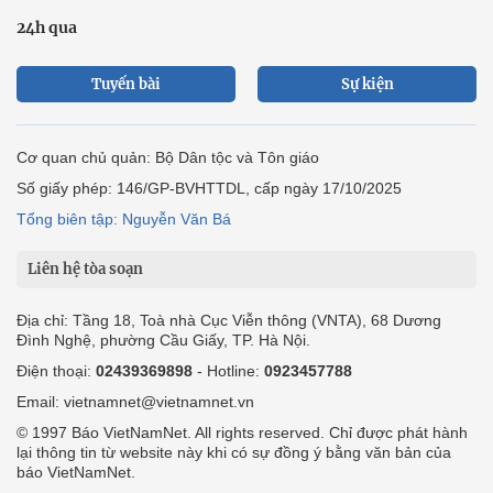
24h qua
Tuyến bài
Sự kiện
Cơ quan chủ quản: Bộ Dân tộc và Tôn giáo
Số giấy phép: 146/GP-BVHTTDL, cấp ngày 17/10/2025
Tổng biên tập: Nguyễn Văn Bá
Liên hệ tòa soạn
Địa chỉ: Tầng 18, Toà nhà Cục Viễn thông (VNTA), 68 Dương
Đình Nghệ, phường Cầu Giấy, TP. Hà Nội.
Điện thoại:
02439369898
- Hotline:
0923457788
Email: vietnamnet@vietnamnet.vn
© 1997 Báo VietNamNet. All rights reserved. Chỉ được phát hành
lại thông tin từ website này khi có sự đồng ý bằng văn bản của
báo VietNamNet.