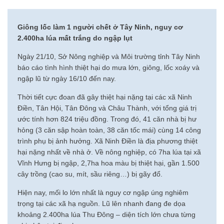
Giông lốc làm 1 người chết ở Tây Ninh, nguy cơ
2.400ha lúa mất trắng do ngập lụt
Ngày 21/10, Sở Nông nghiệp và Môi trường tỉnh Tây Ninh
báo cáo tình hình thiệt hại do mưa lớn, giông, lốc xoáy và
ngập lũ từ ngày 16/10 đến nay.
Thời tiết cực đoan đã gây thiệt hại nặng tại các xã Ninh
Điền, Tân Hội, Tân Đông và Châu Thành, với tổng giá trị
ước tính hơn 824 triệu đồng. Trong đó, 41 căn nhà bị hư
hỏng (3 căn sập hoàn toàn, 38 căn tốc mái) cùng 14 công
trình phụ bị ảnh hưởng. Xã Ninh Điền là địa phương thiệt
hại nặng nhất về nhà ở. Về nông nghiệp, có 7ha lúa tại xã
Vĩnh Hưng bị ngập, 2,7ha hoa màu bị thiệt hại, gần 1.500
cây trồng (cao su, mít, sầu riêng…) bị gãy đổ.
Hiện nay, mối lo lớn nhất là nguy cơ ngập úng nghiêm
trọng tại các xã hạ nguồn. Lũ lên nhanh đang đe dọa
khoảng 2.400ha lúa Thu Đông – diện tích lớn chưa từng