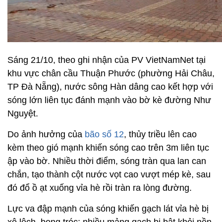
Sáng 21/10, theo ghi nhận của PV VietNamNet tại
khu vực chân cầu Thuận Phước (phường Hải Châu,
TP Đà Nẵng), nước sông Hàn dâng cao kết hợp với
sóng lớn liên tục đánh mạnh vào bờ kè đường Như
Nguyệt.
Do ảnh hưởng của
bão số 12
, thủy triều lên cao
kèm theo gió mạnh khiến sóng cao trên 3m liên tục
ập vào bờ. Nhiều thời điểm, sóng tràn qua lan can
chắn, tạo thành cột nước vọt cao vượt mép kè, sau
đó đổ ồ ạt xuống vỉa hè rồi tràn ra lòng đường.
Lực va đập mạnh của sóng khiến gạch lát vỉa hè bị