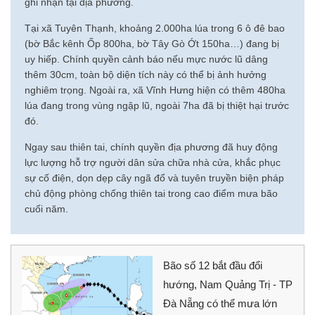
ghi nhận tại địa phương.
Tại xã Tuyên Thạnh, khoảng 2.000ha lúa trong 6 ô đê bao
(bờ Bắc kênh Ốp 800ha, bờ Tây Gò Ớt 150ha…) đang bị
uy hiếp. Chính quyền cảnh báo nếu mực nước lũ dâng
thêm 30cm, toàn bộ diện tích này có thể bị ảnh hưởng
nghiêm trọng. Ngoài ra, xã Vĩnh Hưng hiện có thêm 480ha
lúa đang trong vùng ngập lũ, ngoài 7ha đã bị thiệt hại trước
đó.
Ngay sau thiên tai, chính quyền địa phương đã huy động
lực lượng hỗ trợ người dân sửa chữa nhà cửa, khắc phục
sự cố điện, dọn dẹp cây ngã đổ và tuyên truyền biện pháp
chủ động phòng chống thiên tai trong cao điểm mưa bão
cuối năm.
Bão số 12 bắt đầu đổi
hướng, Nam Quảng Trị - TP
Đà Nẵng có thể mưa lớn