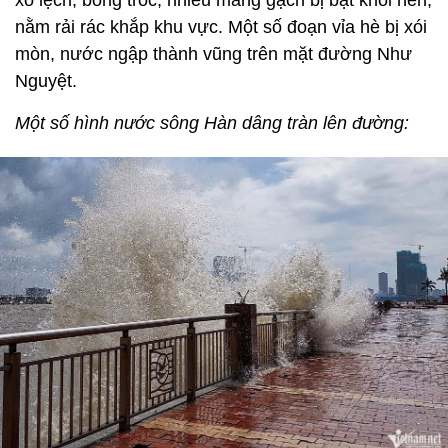
xô lệch, bong tróc; nhiều mảng gạch bị bật khỏi nền,
nằm rải rác khắp khu vực. Một số đoạn vỉa hè bị xói
mòn, nước ngập thành vũng trên mặt đường Như
Nguyệt.
Một số hình nước sông Hàn dâng tràn lên đường: