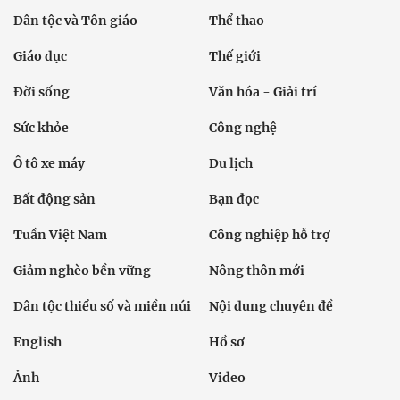
Dân tộc và Tôn giáo
Thể thao
Giáo dục
Thế giới
Đời sống
Văn hóa - Giải trí
Sức khỏe
Công nghệ
Ô tô xe máy
Du lịch
Bất động sản
Bạn đọc
Tuần Việt Nam
Công nghiệp hỗ trợ
Giảm nghèo bền vững
Nông thôn mới
Dân tộc thiểu số và miền núi
Nội dung chuyên đề
English
Hồ sơ
Ảnh
Video