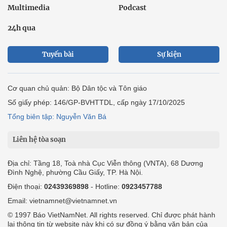
Multimedia
Podcast
24h qua
Tuyến bài
Sự kiện
Cơ quan chủ quản: Bộ Dân tộc và Tôn giáo
Số giấy phép: 146/GP-BVHTTDL, cấp ngày 17/10/2025
Tổng biên tập: Nguyễn Văn Bá
Liên hệ tòa soạn
Địa chỉ: Tầng 18, Toà nhà Cục Viễn thông (VNTA), 68 Dương
Đình Nghệ, phường Cầu Giấy, TP. Hà Nội.
Điện thoại:
02439369898
- Hotline:
0923457788
Email: vietnamnet@vietnamnet.vn
© 1997 Báo VietNamNet. All rights reserved. Chỉ được phát hành
lại thông tin từ website này khi có sự đồng ý bằng văn bản của