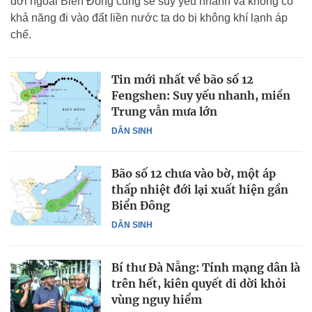
đới ngoài Biển Đông cũng sẽ suy yếu nhanh và không có
khả năng đi vào đất liền nước ta do bị không khí lạnh áp
chế.
Tin mới nhất về bão số 12
Fengshen: Suy yếu nhanh, miền
Trung vẫn mưa lớn
DÂN SINH
Bão số 12 chưa vào bờ, một áp
thấp nhiệt đới lại xuất hiện gần
Biển Đông
DÂN SINH
Bí thư Đà Nẵng: Tính mạng dân là
trên hết, kiên quyết di dời khỏi
vùng nguy hiểm