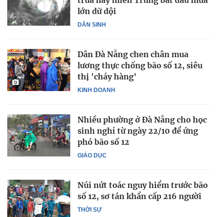
trưa nay miền Trung bắt đầu mưa
lớn dữ dội
DÂN SINH
Dân Đà Nẵng chen chân mua
lương thực chống bão số 12, siêu
thị 'cháy hàng'
KINH DOANH
Nhiều phường ở Đà Nẵng cho học
sinh nghỉ từ ngày 22/10 để ứng
phó bão số 12
GIÁO DỤC
Núi nứt toác nguy hiểm trước bão
số 12, sơ tán khẩn cấp 216 người
THỜI SỰ