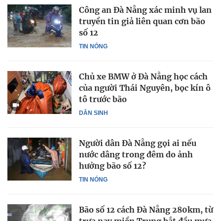
Công an Đà Nẵng xác minh vụ lan
truyền tin giả liên quan cơn bão
số 12
TIN NÓNG
Chủ xe BMW ở Đà Nẵng học cách
của người Thái Nguyên, bọc kín ô
tô trước bão
DÂN SINH
Người dân Đà Nẵng gọi ai nếu
nước dâng trong đêm do ảnh
hưởng bão số 12?
TIN NÓNG
Bão số 12 cách Đà Nẵng 280km, từ