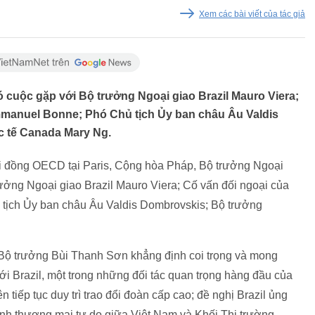
Xem các bài viết của tác giả
 cuộc gặp với Bộ trưởng Ngoại giao Brazil Mauro Viera;
manuel Bonne; Phó Chủ tịch Ủy ban châu Âu Valdis
 tế Canada Mary Ng.
ội đồng OECD tại Paris, Cộng hòa Pháp, Bộ trưởng Ngoại
ưởng Ngoại giao Brazil Mauro Viera; Cố vấn đối ngoại của
ịch Ủy ban châu Âu Valdis Dombrovskis; Bộ trưởng
 Bộ trưởng Bùi Thanh Sơn khẳng định coi trọng và mong
i Brazil, một trong những đối tác quan trọng hàng đầu của
 tiếp tục duy trì trao đổi đoàn cấp cao; đề nghị Brazil ủng
h thương mại tự do giữa Việt Nam và Khối Thị trường