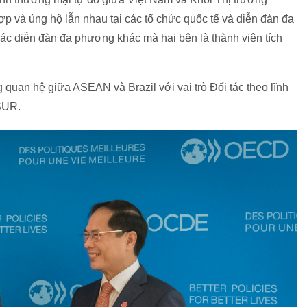
và ủng hộ lẫn nhau tại các tổ chức quốc tế và diễn đàn đa
các diễn đàn đa phương khác mà hai bên là thành viên tích
ng quan hệ giữa ASEAN và Brazil với vai trò Đối tác theo lĩnh
SUR.