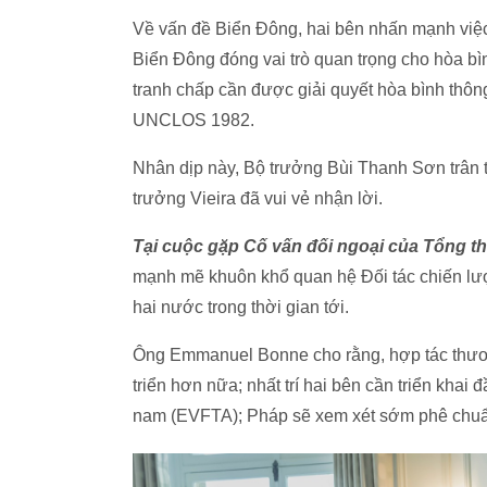
Về vấn đề Biển Đông, hai bên nhấn mạnh việc
Biển Đông đóng vai trò quan trọng cho hòa bình
tranh chấp cần được giải quyết hòa bình thông 
UNCLOS 1982.
Nhân dịp này, Bộ trưởng Bùi Thanh Sơn trân 
trưởng Vieira đã vui vẻ nhận lời.
Tại cuộc gặp Cố vấn đối ngoại của Tổng 
mạnh mẽ khuôn khổ quan hệ Đối tác chiến lư
hai nước trong thời gian tới.
Ông Emmanuel Bonne cho rằng, hợp tác thươn
triển hơn nữa; nhất trí hai bên cần triển khai
nam (EVFTA); Pháp sẽ xem xét sớm phê chuẩ