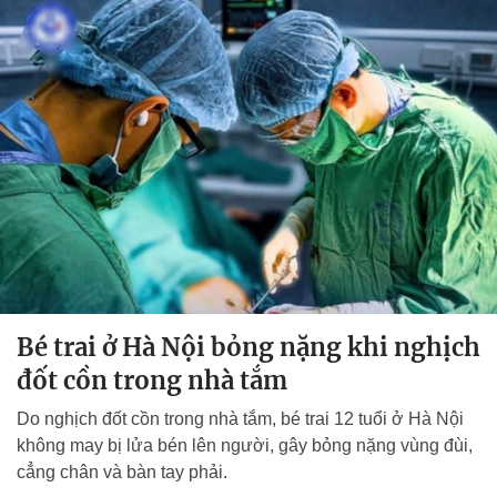
Bé trai ở Hà Nội bỏng nặng khi nghịch
đốt cồn trong nhà tắm
Do nghịch đốt cồn trong nhà tắm, bé trai 12 tuổi ở Hà Nội
không may bị lửa bén lên người, gây bỏng nặng vùng đùi,
cẳng chân và bàn tay phải.