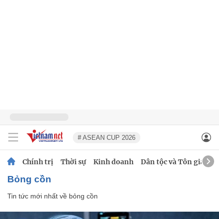
# ASEAN CUP 2026
Chính trị
Thời sự
Kinh doanh
Dân tộc và Tôn giáo
bỏng cồn
Tin tức mới nhất về
bỏng cồn