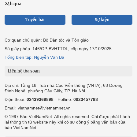
24h qua
Tuyến bài
Sự kiện
Cơ quan chủ quản: Bộ Dân tộc và Tôn giáo
Số giấy phép: 146/GP-BVHTTDL, cấp ngày 17/10/2025
Tổng biên tập: Nguyễn Văn Bá
Liên hệ tòa soạn
Địa chỉ: Tầng 18, Toà nhà Cục Viễn thông (VNTA), 68 Dương
Đình Nghệ, phường Cầu Giấy, TP. Hà Nội.
Điện thoại:
02439369898
- Hotline:
0923457788
Email: vietnamnet@vietnamnet.vn
© 1997 Báo VietNamNet. All rights reserved. Chỉ được phát hành
lại thông tin từ website này khi có sự đồng ý bằng văn bản của
báo VietNamNet.