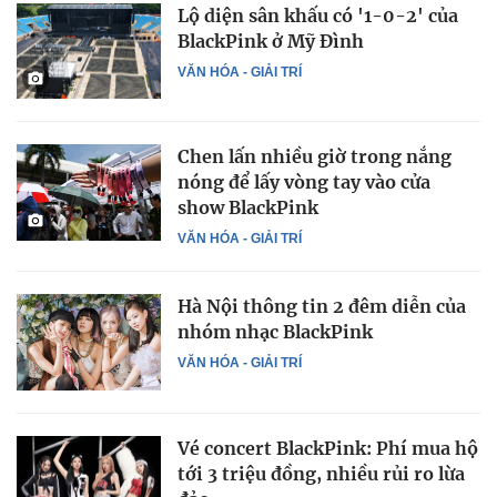
Lộ diện sân khấu có '1-0-2' của
BlackPink ở Mỹ Đình
VĂN HÓA - GIẢI TRÍ
Chen lấn nhiều giờ trong nắng
nóng để lấy vòng tay vào cửa
show BlackPink
VĂN HÓA - GIẢI TRÍ
Hà Nội thông tin 2 đêm diễn của
nhóm nhạc BlackPink
VĂN HÓA - GIẢI TRÍ
Vé concert BlackPink: Phí mua hộ
tới 3 triệu đồng, nhiều rủi ro lừa