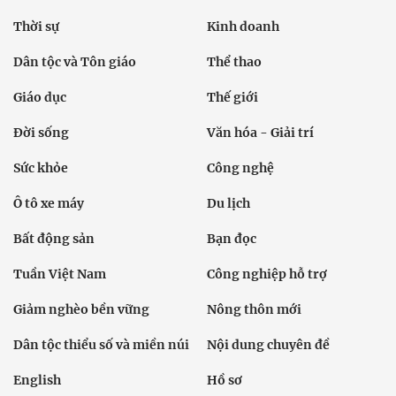
Thời sự
Kinh doanh
Dân tộc và Tôn giáo
Thể thao
Giáo dục
Thế giới
Đời sống
Văn hóa - Giải trí
Sức khỏe
Công nghệ
Ô tô xe máy
Du lịch
Bất động sản
Bạn đọc
Tuần Việt Nam
Công nghiệp hỗ trợ
Giảm nghèo bền vững
Nông thôn mới
Dân tộc thiểu số và miền núi
Nội dung chuyên đề
English
Hồ sơ