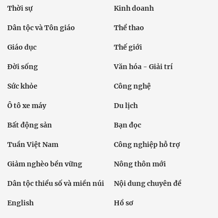
Thời sự
Kinh doanh
Dân tộc và Tôn giáo
Thể thao
Giáo dục
Thế giới
Đời sống
Văn hóa - Giải trí
Sức khỏe
Công nghệ
Ô tô xe máy
Du lịch
Bất động sản
Bạn đọc
Tuần Việt Nam
Công nghiệp hỗ trợ
Giảm nghèo bền vững
Nông thôn mới
Dân tộc thiểu số và miền núi
Nội dung chuyên đề
English
Hồ sơ