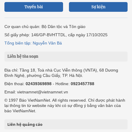
Tuyến bài
Sự kiện
Cơ quan chủ quản: Bộ Dân tộc và Tôn giáo
Số giấy phép: 146/GP-BVHTTDL, cấp ngày 17/10/2025
Tổng biên tập: Nguyễn Văn Bá
Liên hệ tòa soạn
Địa chỉ: Tầng 18, Toà nhà Cục Viễn thông (VNTA), 68 Dương
Đình Nghệ, phường Cầu Giấy, TP. Hà Nội.
Điện thoại:
02439369898
- Hotline:
0923457788
Email: vietnamnet@vietnamnet.vn
© 1997 Báo VietNamNet. All rights reserved. Chỉ được phát hành
lại thông tin từ website này khi có sự đồng ý bằng văn bản của
báo VietNamNet.
Liên hệ quảng cáo