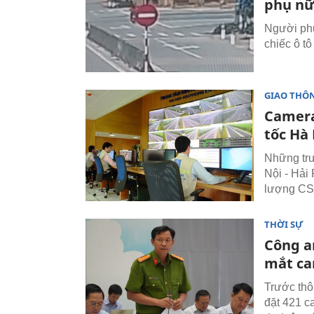
phụ nữ
Người phụ
chiếc ô t
GIAO THÔ
Camera
tốc Hà 
Những trư
Nội - Hải
lượng CSG
THỜI SỰ
Công a
mắt ca
Trước thô
đặt 421 c