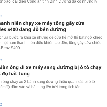
ôn xao, đại diện Công an tỉnh Bình Dương đã có những lý
I
anh niên chạy xe máy tông gãy cửa
es S400 đang đỗ bên đường
 chưa bước ra khỏi xe nhưng để cửa hé mở thì bất ngờ chiếc
 một nam thanh niên điều khiển lao đến, tông gãy cửa chiếc
-Benz S400.
I
đàn ông đi xe máy sang đường bị ô tô chạy
c độ hất tung
 ông chạy xe 2 bánh sang đường thiếu quan sát, bị ô tô
ốc độ đâm vào và hất tung lên trời trong tích tắc.
I