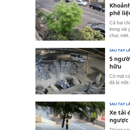
Khoảnh
phế liệ
Cả hai chi
trong vài
chục mét.
SAU TAY LÁ
5 người
hữu
Có mặt cù
đã bị một
SAU TAY LÁ
Xe tải 
ngược 
Thùng sau