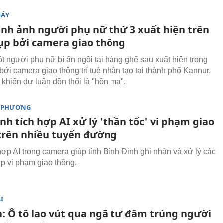
MÁY
hình ảnh người phụ nữ thứ 3 xuất hiện trên
hụp bởi camera giao thông
t người phụ nữ bí ẩn ngồi tại hàng ghế sau xuất hiện trong
bởi camera giao thông trí tuệ nhân tạo tại thành phố Kannur,
 khiến dư luận đồn thổi là "hồn ma".
A PHƯƠNG
nh tích hợp AI xử lý 'thần tốc' vi phạm giao
trên nhiều tuyến đường
hợp AI trong camera giúp tỉnh Bình Định ghi nhận và xử lý các
p vi phạm giao thông.
I
h: Ô tô lao vút qua ngã tư đâm trúng người