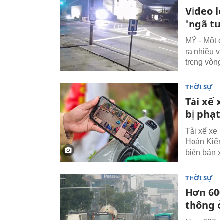
Video l
'ngã tư
MỸ - Một 
ra nhiều v
trong vòn
THỜI SỰ
Tài xế
bị phạ
Tài xế xe
Hoàn Kiếm
biên bản 
THỜI SỰ
Hơn 60
thông 