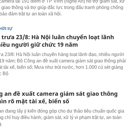
amera tại 191 điểm ở TP Vinh (Nghệ An) hỗ trợ giám sát, xử
m giao thông và trợ giúp đắc lực trong đấu tranh phòng chống
bảo đảm trật tự an toàn xã hội.
HỜI SỰ
 trưa 23/8: Hà Nội luân chuyển loạt lãnh
hiều người giữ chức 19 năm
rưa 23/8: Hà Nội luân chuyển hàng loạt lãnh đạo, nhiều người
19 năm; Bộ Công an đề xuất camera giám sát giao thông phải
t tài xế, biển số; Mưa như trút nước, hơn 1.000 cú sét giáng
c Bộ
g an đề xuất camera giám sát giao thông
ìn rõ mặt tài xế, biển số
n đang lấy ý kiến đóng góp cho dự thảo tiêu chuẩn quốc gia
g chỉ huy điều hành, giám sát, xử lý vi phạm trật tự, an toàn
g.