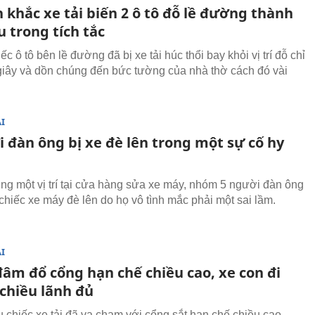
 khắc xe tải biến 2 ô tô đỗ lề đường thành
u trong tích tắc
ếc ô tô bên lề đường đã bị xe tải húc thổi bay khỏi vị trí đỗ chỉ
 giây và dồn chúng đến bức tường của nhà thờ cách đó vài
I
 đàn ông bị xe đè lên trong một sự cố hy
ng một vị trí tại cửa hàng sửa xe máy, nhóm 5 người đàn ông
 chiếc xe máy đè lên do họ vô tình mắc phải một sai lầm.
I
đâm đổ cổng hạn chế chiều cao, xe con đi
chiều lãnh đủ
 chiếc xe tải đã va chạm với cổng sắt hạn chế chiều cao,