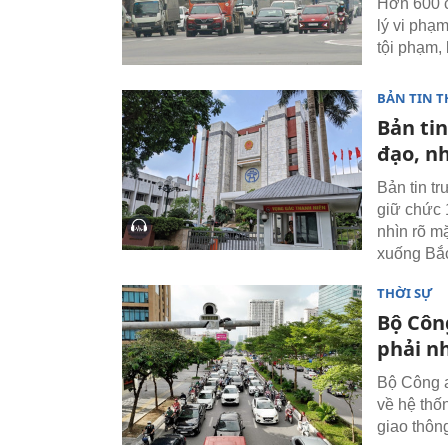
Hơn 600 c
lý vi phạ
tội phạm, 
BẢN TIN T
Bản tin
đạo, n
Bản tin t
giữ chức 
nhìn rõ mặ
xuống Bắ
THỜI SỰ
Bộ Côn
phải nh
Bộ Công a
về hệ thốn
giao thôn