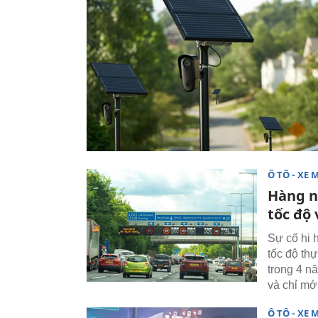
Ô TÔ - XE 
Hàng ng
tốc độ 
Sự cố hi 
tốc độ thự
trong 4 nă
và chỉ mớ
Ô TÔ - XE 