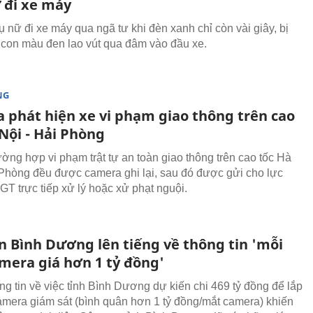
 đi xe máy
 nữ đi xe máy qua ngã tư khi đèn xanh chỉ còn vài giây, bị
ô con màu đen lao vút qua đâm vào đầu xe.
NG
 phát hiện xe vi phạm giao thông trên cao
Nội - Hải Phòng
ờng hợp vi phạm trật tự an toàn giao thông trên cao tốc Hà
 Phòng đều được camera ghi lại, sau đó được gửi cho lực
T trực tiếp xử lý hoặc xử phạt nguội.
n Bình Dương lên tiếng về thông tin 'mỗi
mera giá hơn 1 tỷ đồng'
ng tin về việc tỉnh Bình Dương dự kiến chi 469 tỷ đồng để lắp
amera giám sát (bình quân hơn 1 tỷ đồng/mắt camera) khiến