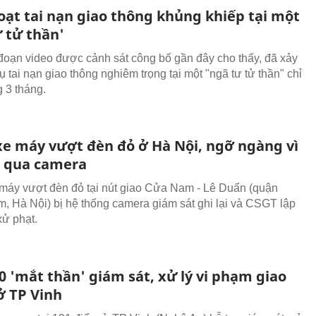
oạt tai nạn giao thông khủng khiếp tại một
 tử thần'
đoạn video được cảnh sát công bố gần đây cho thấy, đã xảy
ụ tai nạn giao thông nghiêm trọng tại một "ngã tư tử thần" chỉ
g 3 tháng.
 xe máy vượt đèn đỏ ở Hà Nội, ngỡ ngàng vì
t qua camera
 máy vượt đèn đỏ tại nút giao Cửa Nam - Lê Duẩn (quận
, Hà Nội) bị hệ thống camera giám sát ghi lại và CSGT lập
xử phạt.
0 'mắt thần' giám sát, xử lý vi phạm giao
ở TP Vinh