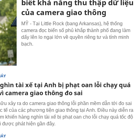
biết khả năng thu thập dữ liệu
của camera giao thông
MỸ - Tại Little Rock (bang Arkansas), hệ thống
camera đọc biển số phủ khắp thành phố đang làm
dấy lên lo ngại lớn về quyền riêng tư và tính minh
bạch.
MÁY
hìn tài xế tại Anh bị phạt oan lỗi chạy quá
vì camera giao thông đo sai
hữu xảy ra do camera giao thông lỗi phần mềm dẫn tới đo sai
c tế của các phương tiện giao thông tại Anh. Điều này diễn ra
m khiến hàng nghìn tài xế bị phạt oan cho lỗi chạy quá tốc độ
i được phát hiện gần đây.
MÁY