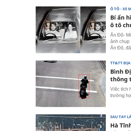
Ô TÔ - XE 
Bí ẩn 
ô tô c
Ấn Độ- Mộ
ảnh chụp 
Ấn Độ, đã
TT&TT ĐỊ
Bình Đị
thông 
Việc tích 
trường hợ
SAU TAY LÁ
Hà Tĩn