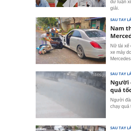
dư luận x
giải.
SAU TAY LÁ
Nam th
Merced
Nữ tài xế
xe máy do
Mercedes
SAU TAY LÁ
Người 
quá tố
Người đàn
chạy quá t
SAU TAY LÁ