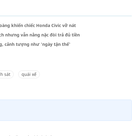
hoàng khiến chiếc Honda Civic vỡ nát
ch nhưng vẫn nằng nặc đòi trả đủ tiền
ng, cảnh tượng như 'ngày tận thế'
h sát
quái xế