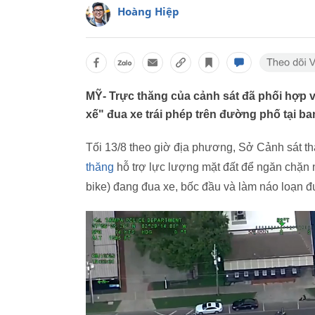
Hoàng Hiệp
MỸ- Trực thăng của cảnh sát đã phối hợp v
xế" đua xe trái phép trên đường phố tại ba
Tối 13/8 theo giờ địa phương, Sở Cảnh sát t
thăng
hỗ trợ lực lượng mặt đất để ngăn chặn n
bike) đang đua xe, bốc đầu và làm náo loạn 