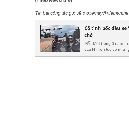
(
Theo Newsflare)
Tin bài cộng tác gửi về otoxemay@vietnamnet
Cố tình bốc đầu xe 
chỗ
MỸ- Một trong 3 nam than
sau khi liên tục có nhữn