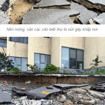
Nền móng, sân các căn biệt thự bị nứt gãy khắp nơi.