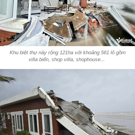
Khu biệt thự này rộng 121ha với khoảng 561 lô gồm
villa biển, shop villa, shophouse...