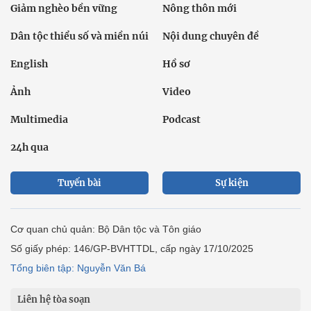
Giảm nghèo bền vững
Nông thôn mới
Dân tộc thiểu số và miền núi
Nội dung chuyên đề
English
Hồ sơ
Ảnh
Video
Multimedia
Podcast
24h qua
Tuyến bài
Sự kiện
Cơ quan chủ quản: Bộ Dân tộc và Tôn giáo
Số giấy phép: 146/GP-BVHTTDL, cấp ngày 17/10/2025
Tổng biên tập: Nguyễn Văn Bá
Liên hệ tòa soạn