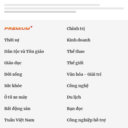
Chính trị
Thời sự
Kinh doanh
Dân tộc và Tôn giáo
Thể thao
Giáo dục
Thế giới
Đời sống
Văn hóa - Giải trí
Sức khỏe
Công nghệ
Ô tô xe máy
Du lịch
Bất động sản
Bạn đọc
Tuần Việt Nam
Công nghiệp hỗ trợ