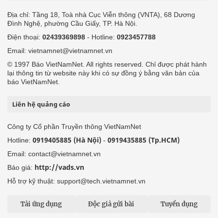
Địa chỉ: Tầng 18, Toà nhà Cục Viễn thông (VNTA), 68 Dương
Đình Nghệ, phường Cầu Giấy, TP. Hà Nội.
Điện thoại:
02439369898
- Hotline:
0923457788
Email: vietnamnet@vietnamnet.vn
© 1997 Báo VietNamNet. All rights reserved. Chỉ được phát hành
lại thông tin từ website này khi có sự đồng ý bằng văn bản của
báo VietNamNet.
Liên hệ quảng cáo
Công ty Cổ phần Truyền thông VietNamNet
0919405885 (Hà Nội)
0919435885 (Tp.HCM)
Hotline:
-
Email: contact@vietnamnet.vn
http://vads.vn
Báo giá:
Hỗ trợ kỹ thuật: support@tech.vietnamnet.vn
Tải ứng dụng
Độc giả gửi bài
Tuyển dụng