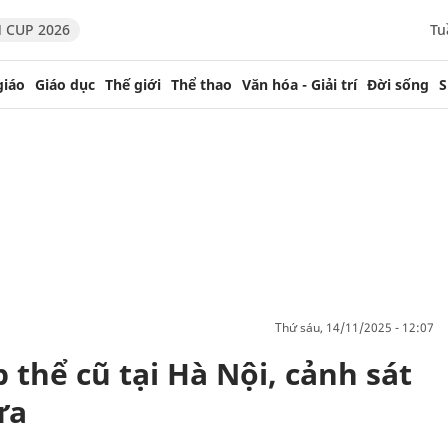
 CUP 2026
Tu
giáo
Giáo dục
Thế giới
Thể thao
Văn hóa - Giải trí
Đời sống
S
thứ sáu, 14/11/2025 - 12:07
 thể cũ tại Hà Nội, cảnh sát
ửa