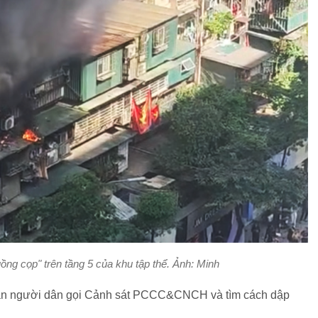
ồng cọp" trên tầng 5 của khu tập thể. Ảnh: Minh
oán người dân gọi Cảnh sát PCCC&CNCH và tìm cách dập