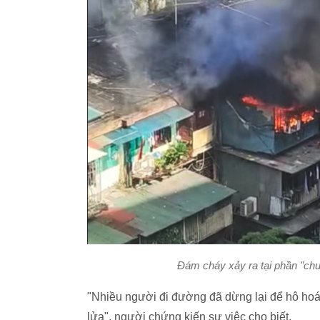
Đám cháy xảy ra tại phần "chu
"Nhiều người đi đường đã dừng lại để hô h
lửa", người chứng kiến sự việc cho biết.