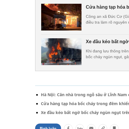
Cửa hàng tạp hóa 
Công an xã Đức Cơ (Gia
điều tra làm rõ nguyên
Xe đầu kéo bất ngờ
Khi đang lưu thông trê
bốc cháy ngùn ngụt, gây
Hà Nội: Căn nhà trong ngõ sâu ở Lĩnh Nam 
Cửa hàng tạp hóa bốc cháy trong đêm khiế
Xe đầu kéo bất ngờ bốc cháy ngùn ngụt trê
Bình luận