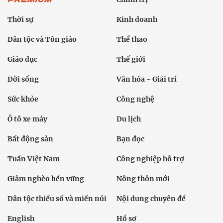
Thời sự
Kinh doanh
Dân tộc và Tôn giáo
Thể thao
Giáo dục
Thế giới
Đời sống
Văn hóa - Giải trí
Sức khỏe
Công nghệ
Ô tô xe máy
Du lịch
Bất động sản
Bạn đọc
Tuần Việt Nam
Công nghiệp hỗ trợ
Giảm nghèo bền vững
Nông thôn mới
Dân tộc thiểu số và miền núi
Nội dung chuyên đề
English
Hồ sơ