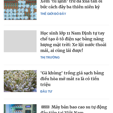
Xem 'tủ lạnh' trữ đá xua tan oi
bức cách đây ba thiên niên kỷ
THẾ GIỚI ĐÓ ĐÂY
Học sinh lớp 11 Nam Định tự tay
chế tạo ô tô điện sạc bằng năng
lượng mặt trời: Xe lội nước thoải
mái, ai cũng lái được!
THỊ TRƯỜNG
'Gã khùng' trồng giá sạch bằng
điều hòa mở mắt ra là có tiền
triệu
ĐẦU TƯ
Máy bán bao cao su tự động
đầu tiên tại Việt Nam