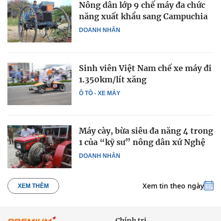
Nông dân lớp 9 chế máy đa chức
năng xuất khẩu sang Campuchia
DOANH NHÂN
Sinh viên Việt Nam chế xe máy đi
1.350km/lít xăng
Ô TÔ - XE MÁY
Máy cày, bừa siêu đa năng 4 trong
1 của “kỹ sư” nông dân xứ Nghệ
DOANH NHÂN
Xem tin theo ngày
XEM THÊM
Chính trị