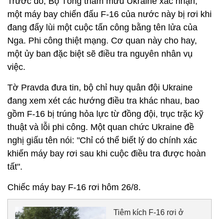
Trước đó, Bộ Tổng tham mưu Ukraine xác nhận,
một máy bay chiến đấu F-16 của nước này bị rơi khi
đang đẩy lùi một cuộc tấn công bằng tên lửa của
Nga. Phi công thiệt mạng. Cơ quan này cho hay,
một ủy ban đặc biệt sẽ điều tra nguyên nhân vụ
việc.
Tờ Pravda đưa tin, bộ chỉ huy quân đội Ukraine
đang xem xét các hướng điều tra khác nhau, bao
gồm F-16 bị trúng hỏa lực từ đồng đội, trục trặc kỹ
thuật và lỗi phi công. Một quan chức Ukraine đề
nghị giấu tên nói: "Chỉ có thể biết lý do chính xác
khiến máy bay rơi sau khi cuộc điều tra được hoàn
tất".
Chiếc máy bay F-16 rơi hôm 26/8.
Tiêm kích F-16 rơi ở