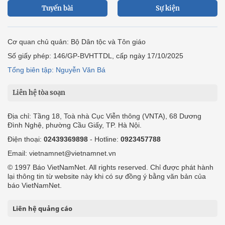
Tuyến bài
Sự kiện
Cơ quan chủ quản: Bộ Dân tộc và Tôn giáo
Số giấy phép: 146/GP-BVHTTDL, cấp ngày 17/10/2025
Tổng biên tập: Nguyễn Văn Bá
Liên hệ tòa soạn
Địa chỉ: Tầng 18, Toà nhà Cục Viễn thông (VNTA), 68 Dương
Đình Nghệ, phường Cầu Giấy, TP. Hà Nội.
Điện thoại:
02439369898
- Hotline:
0923457788
Email: vietnamnet@vietnamnet.vn
© 1997 Báo VietNamNet. All rights reserved. Chỉ được phát hành
lại thông tin từ website này khi có sự đồng ý bằng văn bản của
báo VietNamNet.
Liên hệ quảng cáo