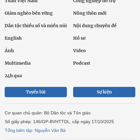
Tuần Việt Nam
Công nghiệp hỗ trợ
Giảm nghèo bền vững
Nông thôn mới
Dân tộc thiểu số và miền núi
Nội dung chuyên đề
English
Hồ sơ
Ảnh
Video
Multimedia
Podcast
24h qua
Tuyến bài
Sự kiện
Cơ quan chủ quản: Bộ Dân tộc và Tôn giáo
Số giấy phép: 146/GP-BVHTTDL, cấp ngày 17/10/2025
Tổng biên tập: Nguyễn Văn Bá