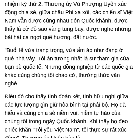
nhiệm kỳ thứ 2, Thượng úy Vũ Phượng Uyên xúc
động chia sẻ, giữa châu Phi xa xôi, các chiến sĩ Việt
Nam vẫn được cùng nhau đón Quốc khánh, được
thấy lá cờ đỏ sao vàng tung bay, được nghe những
bài hát ca ngợi quê hương, đất nước.
"Buổi lễ vừa trang trọng, vừa ấm áp như đang ở
quê nhà vậy. Tôi ấn tượng nhất là sự tham gia của
bạn bè quốc tế. Những đồng nghiệp từ các quốc gia
khác cùng chúng tôi chào cờ, thưởng thức văn
nghệ.
Điều đó cho thấy tình đoàn kết, tình hữu nghị giữa
các lực lượng gìn giữ hòa bình tại phái bộ. Họ đã
hiểu và cùng chia sẻ niềm vui, niềm tự hào của
chúng tôi trong ngày Quốc khánh. Khi thấy họ đeo
chiếc khăn "Tôi yêu Việt Nam", tôi thực sự rất xúc
động", Thượng úy Uyên bày tỏ.