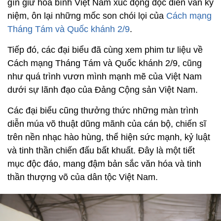
gìn giữ hòa bình Việt Nam xúc động đọc diễn văn kỷ
niệm, ôn lại những mốc son chói lọi của
Cách mạng
Tháng Tám và Quốc khánh 2/9
.
Tiếp đó, các đại biểu đã cùng xem phim tư liệu về
Cách mạng Tháng Tám và Quốc khánh 2/9, cũng
như quá trình vươn mình mạnh mẽ của Việt Nam
dưới sự lãnh đạo của Đảng Cộng sản Việt Nam.
Các đại biểu cũng thưởng thức những màn trình
diễn múa võ thuật dũng mãnh của cán bộ, chiến sĩ
trên nền nhạc hào hùng, thể hiện sức mạnh, kỷ luật
và tinh thần chiến đấu bất khuất. Đây là một tiết
mục độc đáo, mang đậm bản sắc văn hóa và tinh
thần thượng võ của dân tộc Việt Nam.