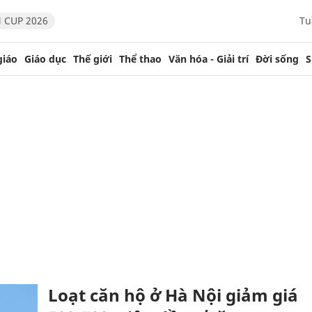
 CUP 2026
Tu
giáo
Giáo dục
Thế giới
Thể thao
Văn hóa - Giải trí
Đời sống
S
Loạt căn hộ ở Hà Nội giảm giá