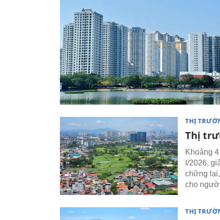
THỊ TRƯỜ
Thị trư
Khoảng 4.
I/2026, g
chững lại,
cho ngườ
THỊ TRƯỜ