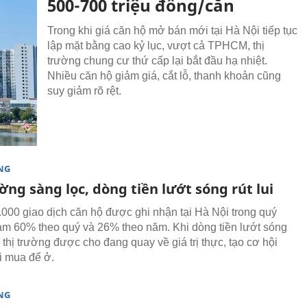
500-700 triệu đồng/căn
Trong khi giá căn hộ mở bán mới tại Hà Nội tiếp tục
lập mặt bằng cao kỷ lục, vượt cả TPHCM, thị
trường chung cư thứ cấp lại bắt đầu hạ nhiệt.
Nhiều căn hộ giảm giá, cắt lỗ, thanh khoản cũng
suy giảm rõ rệt.
NG
ờng sàng lọc, dòng tiền lướt sóng rút lui
000 giao dịch căn hộ được ghi nhận tại Hà Nội trong quý
iảm 60% theo quý và 26% theo năm. Khi dòng tiền lướt sóng
 thị trường được cho đang quay về giá trị thực, tạo cơ hội
i mua để ở.
NG