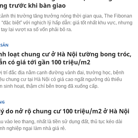
ng trước khi bàn giao
cảnh thị trường tăng trưởng nóng thời gian qua, The Fibonan
 “đặc biệt” với nghịch lý hấp dẫn: giá tốt nhất khu vực, nhưng
ao tay lại vượt xa số vốn phải bỏ ra.
 SẢN
nh loạt chung cư ở Hà Nội tường bong tróc,
ẫn có giá tới gần 100 triệu/m2
ị trí đắc địa nằm cạnh đường vành đai, trường học, bệnh
hiều chung cư tại Hà Nội có giá cao ngất ngưởng dù thiếu
n sinh hoạt, thậm chí bên trong đã xuống cấp.
NG
 lý do nở rộ chung cư 100 triệu/m2 ở Hà Nội
u vào leo thang, nhất là tiền sử dụng đất, thủ tục kéo dài
nh nghiệp ngại làm nhà giá rẻ.