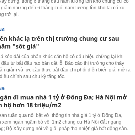
ây dựng, trong 6 tháng đầu năm lượng tồn kho chung cư có
giảm nhưng đến 6 tháng cuối năm lượng tồn kho lại có xu
 trở lại.
NG
ến khác lạ trên thị trường chung cư sau
năm "sốt giá"
iá kéo dài của phân khúc căn hộ có dấu hiệu chững lại khi
 đầu tư bắt đầu rao bán cắt lỗ. Báo cáo thị trường cho thấy
ản giảm và lực cầu thực bắt đầu chi phối diễn biến giá, mở ra
điều chỉnh sau chu kỳ tăng tốc.
NG
gán đi mua nhà 1 tỷ ở Đống Đa; Hà Nội mở
n hộ hơn 18 triệu/m2
sản tuần qua nổi bật với thông tin nhà giá 1 tỷ ở Đống Đa,
n xem ngán ngẩm bỏ về; 1m2 chung cư Hà Nội đắt ngang
g; Bộ Xây dựng nói về giải pháp ‘hạ nhiệt’ giá bất động sản.