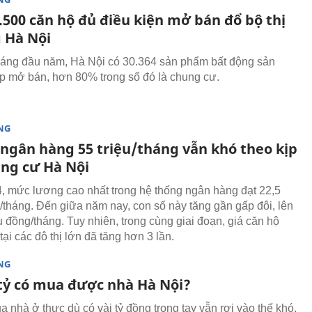
.500 căn hộ đủ điều kiện mở bán đổ bộ thị
 Hà Nội
háng đầu năm, Hà Nội có 30.364 sản phẩm bất động sản
 mở bán, hơn 80% trong số đó là chung cư.
NG
ngân hàng 55 triệu/tháng vẫn khó theo kịp
ung cư Hà Nội
 mức lương cao nhất trong hệ thống ngân hàng đạt 22,5
g/tháng. Đến giữa năm nay, con số này tăng gần gấp đôi, lên
u đồng/tháng. Tuy nhiên, trong cùng giai đoạn, giá căn hộ
ại các đô thị lớn đã tăng hơn 3 lần.
NG
tỷ có mua được nhà Hà Nội?
 nhà ở thực dù có vài tỷ đồng trong tay vẫn rơi vào thế khó,