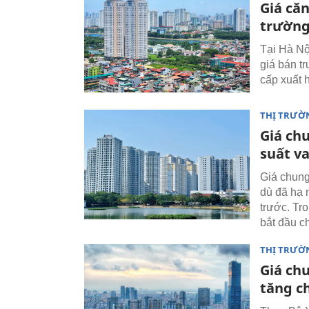
Giá căn
trường
Tại Hà Nộ
giá bán tr
cấp xuất 
THỊ TRƯỜ
Giá ch
suất v
Giá chung
dù đã hạ 
trước. Tr
bắt đầu c
THỊ TRƯỜ
Giá ch
tăng c