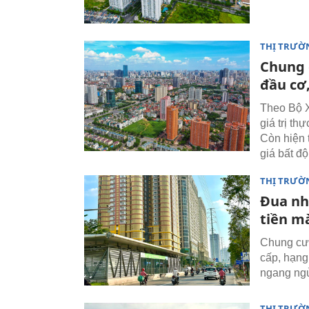
THỊ TRƯỜ
Chung 
đầu cơ
Theo Bộ X
giá trị t
Còn hiện 
giá bất đ
THỊ TRƯỜ
Đua nh
tiền m
Chung cư 
cấp, hạng
ngang ngử
THỊ TRƯỜ