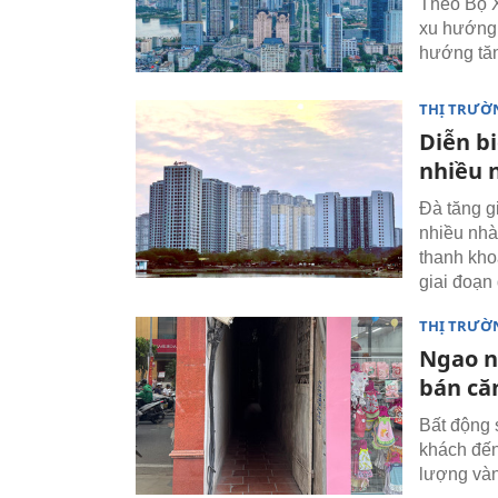
Theo Bộ X
xu hướng 
hướng tăng
THỊ TRƯỜ
Diễn bi
nhiều 
Đà tăng g
nhiều nhà
thanh kho
giai đoạn 
THỊ TRƯỜ
Ngao n
bán că
Bất động 
khách đế
lượng vàn