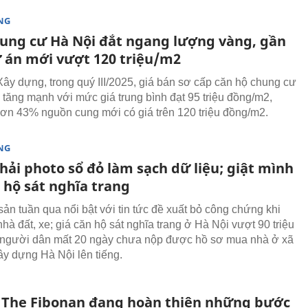
NG
ung cư Hà Nội đắt ngang lượng vàng, gần
 án mới vượt 120 triệu/m2
ây dựng, trong quý III/2025, giá bán sơ cấp căn hộ chung cư
i tăng mạnh với mức giá trung bình đạt 95 triệu đồng/m2,
hơn 43% nguồn cung mới có giá trên 120 triệu đồng/m2.
NG
hải photo sổ đỏ làm sạch dữ liệu; giật mình
 hộ sát nghĩa trang
sản tuần qua nổi bật với tin tức đề xuất bỏ công chứng khi
hà đất, xe; giá căn hộ sát nghĩa trang ở Hà Nội vượt 90 triệu
 người dân mất 20 ngày chưa nộp được hồ sơ mua nhà ở xã
ây dựng Hà Nội lên tiếng.
 The Fibonan đang hoàn thiện những bước