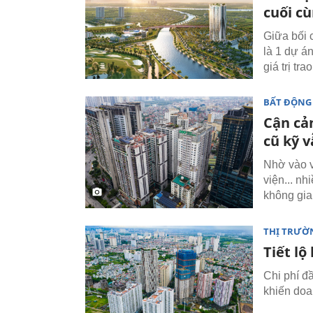
cuối cù
Giữa bối 
là 1 dự án
giá trị tr
BẤT ĐỘNG
Cận cả
cũ kỹ v
Nhờ vào v
viện... n
không gia
THỊ TRƯỜ
Tiết lộ
Chi phí đầ
khiến doa