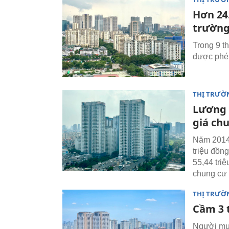
Hơn 24
trường
Trong 9 t
được phép
THỊ TRƯỜ
Lương 
giá ch
Năm 2014,
triệu đồn
55,44 triệ
chung cư t
THỊ TRƯỜ
Cầm 3 
Người mua