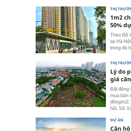
THỊ TRƯỜ
1m2 ch
50% dự
Theo Bộ X
tại Hà Nộ
trong đó 
THỊ TRƯỜ
Lý do p
giá căn
Bất động 
mua bán n
đồng/m2;
hội, Sở X
DỰ ÁN
Căn hộ