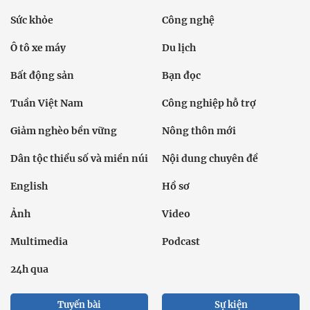
Sức khỏe
Công nghệ
Ô tô xe máy
Du lịch
Bất động sản
Bạn đọc
Tuần Việt Nam
Công nghiệp hỗ trợ
Giảm nghèo bền vững
Nông thôn mới
Dân tộc thiểu số và miền núi
Nội dung chuyên đề
English
Hồ sơ
Ảnh
Video
Multimedia
Podcast
24h qua
Tuyến bài
Sự kiện