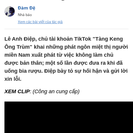
Đàm Đệ
Nhà báo
Xem các bài viết của tác giả
Lê Anh Điệp, chủ tài khoản TikTok "Tàng Keng
Ông Trùm" khai những phát ngôn miệt thị người
miền Nam xuất phát từ việc không làm chủ
được bản thân; một số lần được đưa ra khi đã
uống bia rượu. Điệp bày tỏ sự hối hận và gửi lời
xin lỗi.
XEM CLIP
: (Công an cung cấp)