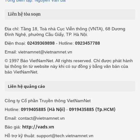
Tổng biên tập: Nguyễn Văn Bá
Liên hệ tòa soạn
Địa chỉ: Tầng 18, Toà nhà Cục Viễn thông (VNTA), 68 Dương
Đình Nghệ, phường Cầu Giấy, TP. Hà Nội.
Điện thoại:
02439369898
- Hotline:
0923457788
Email: vietnamnet@vietnamnet.vn
© 1997 Báo VietNamNet. All rights reserved. Chỉ được phát hành
lại thông tin từ website này khi có sự đồng ý bằng văn bản của
báo VietNamNet.
Liên hệ quảng cáo
Công ty Cổ phần Truyền thông VietNamNet
0919405885 (Hà Nội)
0919435885 (Tp.HCM)
Hotline:
-
Email: contact@vietnamnet.vn
http://vads.vn
Báo giá:
Hỗ trợ kỹ thuật: support@tech.vietnamnet.vn