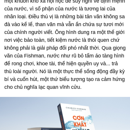
một khuôn khổ xã hội học để suy nghĩ về định mệnh
của nước, vì số phận của nước là tương lai của
nhân loại. Điều thú vị là những bài tản văn không sa
đà vào kể lể, than vãn mà vẫn ẩn chứa sự tươi mới
của chính người viết. Ông hình dung ra một thế giới
nơi việc bảo toàn, tiết kiệm nước là thói quen chứ
không phải là giải pháp đối phó nhất thời. Qua giọng
văn của Fishman, nước như rũ bỏ tấm áo tàng hình
để rong chơi, khoe tài, thể hiện quyền uy và... trả
thù loài người. Nó là một thực thể sống động đầy kỳ
bí và cuốn hút, một thứ biểu tượng tạo ra cảm hứng
cho chủ nghĩa lạc quan vĩnh cửu.