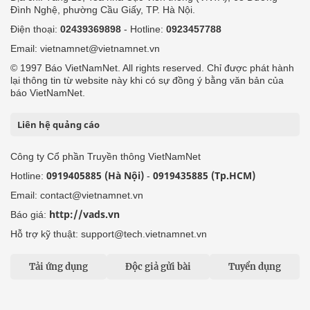
Đình Nghệ, phường Cầu Giấy, TP. Hà Nội.
Điện thoại:
02439369898
- Hotline:
0923457788
Email: vietnamnet@vietnamnet.vn
© 1997 Báo VietNamNet. All rights reserved. Chỉ được phát hành
lại thông tin từ website này khi có sự đồng ý bằng văn bản của
báo VietNamNet.
Liên hệ quảng cáo
Công ty Cổ phần Truyền thông VietNamNet
0919405885 (Hà Nội)
0919435885 (Tp.HCM)
Hotline:
-
Email: contact@vietnamnet.vn
http://vads.vn
Báo giá:
Hỗ trợ kỹ thuật: support@tech.vietnamnet.vn
Tải ứng dụng
Độc giả gửi bài
Tuyển dụng