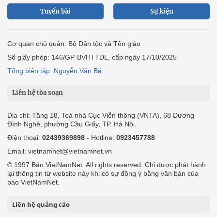
Tuyến bài
Sự kiện
Cơ quan chủ quản: Bộ Dân tộc và Tôn giáo
Số giấy phép: 146/GP-BVHTTDL, cấp ngày 17/10/2025
Tổng biên tập: Nguyễn Văn Bá
Liên hệ tòa soạn
Địa chỉ: Tầng 18, Toà nhà Cục Viễn thông (VNTA), 68 Dương
Đình Nghệ, phường Cầu Giấy, TP. Hà Nội.
Điện thoại:
02439369898
- Hotline:
0923457788
Email: vietnamnet@vietnamnet.vn
© 1997 Báo VietNamNet. All rights reserved. Chỉ được phát hành
lại thông tin từ website này khi có sự đồng ý bằng văn bản của
báo VietNamNet.
Liên hệ quảng cáo