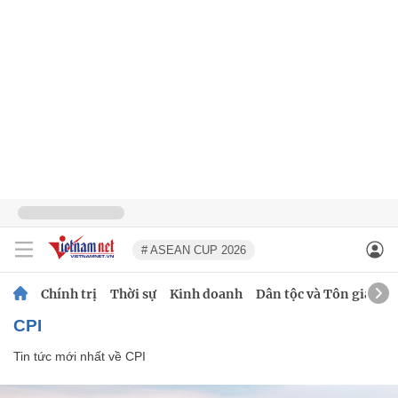
# ASEAN CUP 2026
Chính trị
Thời sự
Kinh doanh
Dân tộc và Tôn giáo
CPI
Tin tức mới nhất về
CPI