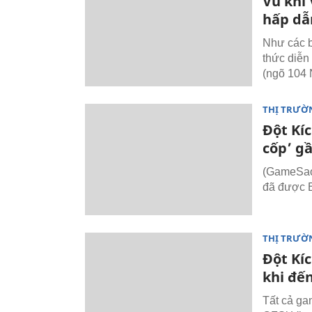
Vũ khí 
hấp dẫ
Như các b
thức diễn
(ngõ 104 
THỊ TRƯỜ
Đột Kíc
cốp’ gầ
(GameSao.
đã được 
THỊ TRƯỜ
Đột Kí
khi đế
Tất cả ga