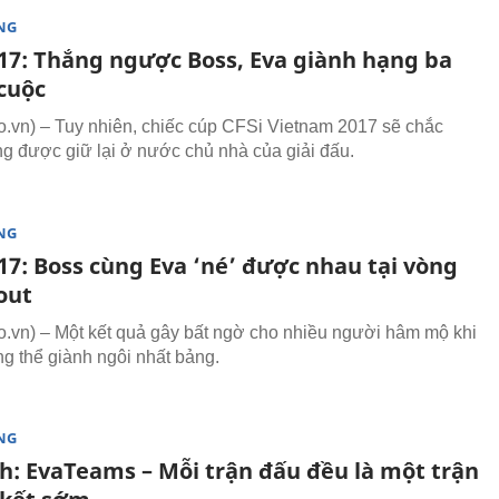
NG
017: Thắng ngược Boss, Eva giành hạng ba
cuộc
vn) – Tuy nhiên, chiếc cúp CFSi Vietnam 2017 sẽ chắc
g được giữ lại ở nước chủ nhà của giải đấu.
NG
17: Boss cùng Eva ‘né’ được nhau tại vòng
out
vn) – Một kết quả gây bất ngờ cho nhiều người hâm mộ khi
g thể giành ngôi nhất bảng.
NG
ch: EvaTeams – Mỗi trận đấu đều là một trận