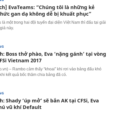
ích] EvaTeams: “Chúng tôi là những kẻ
thức gan dạ không dễ bị khuất phục”
à một trong hai đội tuyển đại diện Việt Nam thì đấu tại giải
giá này.
NG
h: Boss thở phào, Eva ‘nặng gánh’ tại vòng
FSi Vietnam 2017
vn) – Rambo cảm thấy “khoai” khi rơi vào bảng đấu khó
khi kết quả bốc thăm chia bảng đã có.
NG
h: Shady ‘úp mở’ sẽ bắn AK tại CFSi, Eva
hú vũ khí Default