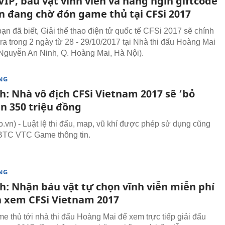
VIP, báu vật vĩnh viễn và hàng ngìn giftcode
n đang chờ đón game thủ tại CFSi 2017
ạn đã biết, Giải thể thao điện tử quốc tế CFSi 2017 sẽ chính
 ra trong 2 ngày từ 28 - 29/10/2017 tại Nhà thi đấu Hoàng Mai
Nguyễn An Ninh, Q. Hoàng Mai, Hà Nội).
NG
h: Nhà vô địch CFSi Vietnam 2017 sẽ ‘bỏ
n 350 triệu đồng
vn) - Luật lệ thi đấu, map, vũ khí được phép sử dụng cũng
BTC VTC Game thông tin.
NG
ch: Nhận báu vật tự chọn vĩnh viễn miễn phí
n xem CFSi Vietnam 2017
me thủ tới nhà thi đấu Hoàng Mai để xem trực tiếp giải đấu