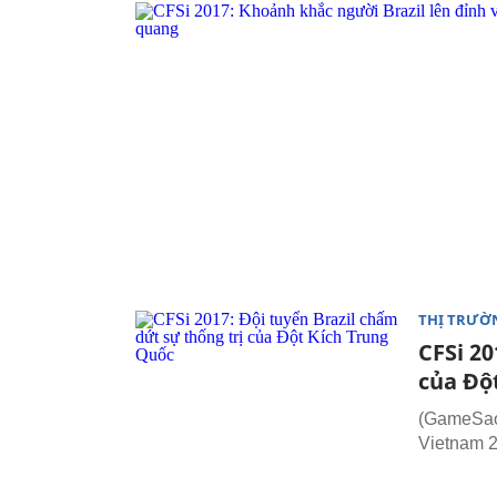
THỊ TRƯỜ
CFSi 20
của Độ
(GameSao.
Vietnam 20