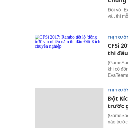
Chung 
Đối với E
và , thì m
THỊ TRƯỜ
CFSi 20
thi đấ
(GameSao.
khi cổ độn
EvaTeams 
THỊ TRƯỜ
Đột Kí
trước g
(GameSao.
nào trước