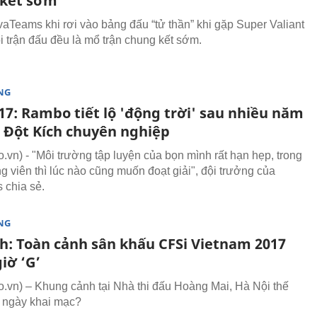
kết sớm
vaTeams khi rơi vào bảng đấu “tử thần” khi gặp Super Valiant
ỗi trận đấu đều là mổ trận chung kết sớm.
NG
17: Rambo tiết lộ 'động trời' sau nhiều năm
u Đột Kích chuyên nghiệp
vn) - "Môi trường tập luyện của bọn mình rất hạn hẹp, trong
g viên thì lúc nào cũng muốn đoạt giải", đội trưởng của
chia sẻ.
NG
ch: Toàn cảnh sân khấu CFSi Vietnam 2017
iờ ‘G’
vn) – Khung cảnh tại Nhà thi đấu Hoàng Mai, Hà Nội thế
 ngày khai mạc?