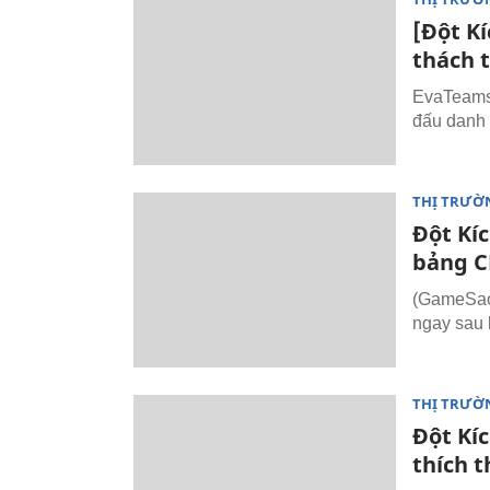
[Đột K
thách 
EvaTeams l
đấu danh 
THỊ TRƯỜ
Đột Kíc
bảng C
(GameSao.
ngay sau 
THỊ TRƯỜ
Đột Kíc
thích t