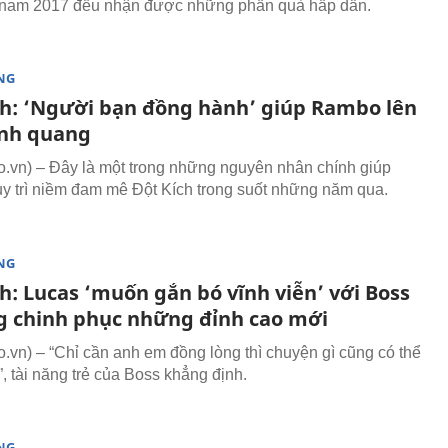
tnam 2017 đều nhận được những phần quà hấp dẫn.
NG
ch: ‘Người bạn đồng hành’ giúp Rambo lên
inh quang
vn) – Đây là một trong những nguyên nhân chính giúp
 trì niềm đam mê Đột Kích trong suốt những năm qua.
NG
h: Lucas ‘muốn gắn bó vĩnh viễn’ với Boss
g chinh phục những đỉnh cao mới
vn) – “Chỉ cần anh em đồng lòng thì chuyện gì cũng có thể
, tài năng trẻ của Boss khẳng định.
NG