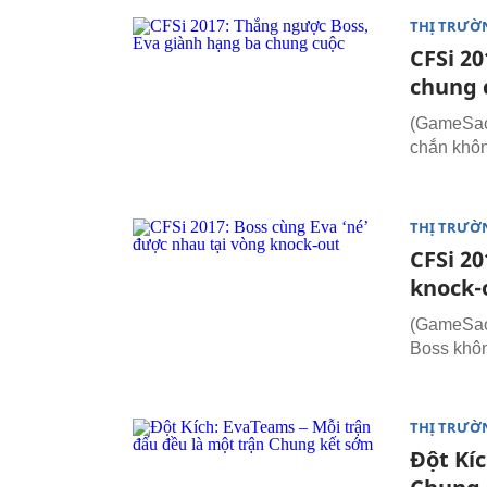
THỊ TRƯỜ
CFSi 2
chung 
(GameSao.
chắn khôn
THỊ TRƯỜ
CFSi 20
knock-
(GameSao.
Boss khôn
THỊ TRƯỜ
Đột Kí