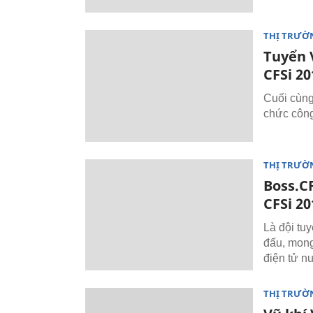
THỊ TRƯỜ
Tuyển 
CFSi 20
Cuối cùng
chức công
THỊ TRƯỜ
Boss.CF
CFSi 20
Là đội tuy
đấu, mong
điện tử n
THỊ TRƯỜ