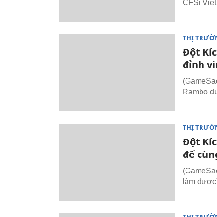
CFSi Vie
THỊ TRƯỜ
Đột Kí
đỉnh v
(GameSao.
Rambo duy
THỊ TRƯỜ
Đột Kíc
để cùn
(GameSao.
làm được”
THỊ TRƯỜ