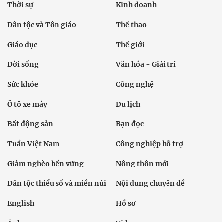
Thời sự
Kinh doanh
Dân tộc và Tôn giáo
Thể thao
Giáo dục
Thế giới
Đời sống
Văn hóa - Giải trí
Sức khỏe
Công nghệ
Ô tô xe máy
Du lịch
Bất động sản
Bạn đọc
Tuần Việt Nam
Công nghiệp hỗ trợ
Giảm nghèo bền vững
Nông thôn mới
Dân tộc thiểu số và miền núi
Nội dung chuyên đề
English
Hồ sơ