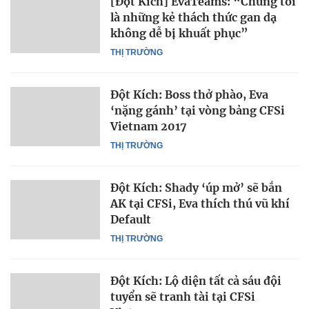
[Đột Kích] EvaTeams: “Chúng tôi
là những kẻ thách thức gan dạ
không dễ bị khuất phục”
THỊ TRƯỜNG
Đột Kích: Boss thở phào, Eva
‘nặng gánh’ tại vòng bảng CFSi
Vietnam 2017
THỊ TRƯỜNG
Đột Kích: Shady ‘úp mở’ sẽ bắn
AK tại CFSi, Eva thích thú vũ khí
Default
THỊ TRƯỜNG
Đột Kích: Lộ diện tất cả sáu đội
tuyển sẽ tranh tài tại CFSi