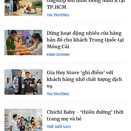
flagship lớn nhất Đông Nam Á tại
TP.HCM
THỊ TRƯỜNG
Dừng hoạt động nhiều cửa hàng
bán đồ cho khách Trung Quốc tại
Móng Cái
KINH DOANH
Gia Huy Store ‘ghi điểm’ với
khách hàng nhờ chất lượng dịch
vụ
THỊ TRƯỜNG
Chichi Baby - ‘thiên đường’ thời
trang mẹ và bé
THẾ GIỚI SAO