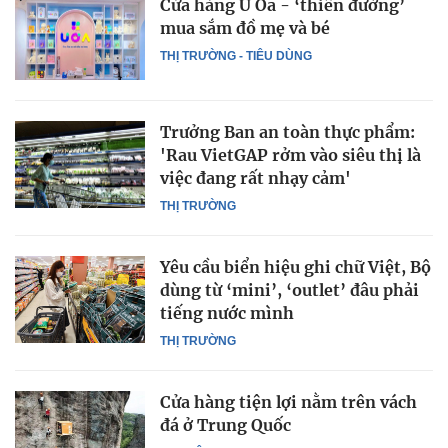
Cửa hàng Ú Òa - ‘thiên đường’
mua sắm đồ mẹ và bé
THỊ TRƯỜNG - TIÊU DÙNG
Trưởng Ban an toàn thực phẩm:
'Rau VietGAP rởm vào siêu thị là
việc đang rất nhạy cảm'
THỊ TRƯỜNG
Yêu cầu biển hiệu ghi chữ Việt, Bộ
dùng từ ‘mini’, ‘outlet’ đâu phải
tiếng nước mình
THỊ TRƯỜNG
Cửa hàng tiện lợi nằm trên vách
đá ở Trung Quốc