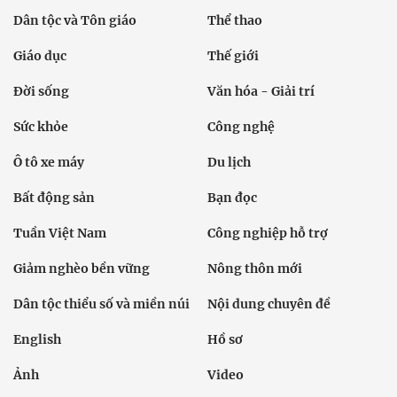
Dân tộc và Tôn giáo
Thể thao
Giáo dục
Thế giới
Đời sống
Văn hóa - Giải trí
Sức khỏe
Công nghệ
Ô tô xe máy
Du lịch
Bất động sản
Bạn đọc
Tuần Việt Nam
Công nghiệp hỗ trợ
Giảm nghèo bền vững
Nông thôn mới
Dân tộc thiểu số và miền núi
Nội dung chuyên đề
English
Hồ sơ
Ảnh
Video