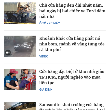
Chủ cửa hàng đen đủi nhất năm,
hai ngày bị hai chiếc xe Ford đâm
nát nhà
Ô TÔ - XE MÁY
Khoảnh khắc cửa hàng phát nổ
như bom, mảnh vỡ văng tung tóe
cả khu phố
VIDEO
Cửa hàng đặc biệt ở khu nhà giàu
TP.HCM, người nghèo vào mua
liên tục
GIA ĐÌNH
Samsonite khai trương cửa hàng