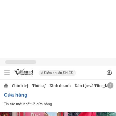
# Điểm chuẩn ĐH-CĐ
Chính trị
Thời sự
Kinh doanh
Dân tộc và Tôn giáo
cửa hàng
Tin tức mới nhất về
cửa hàng