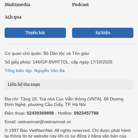
Multimedia
Podcast
24h qua
Tuyến bài
Sự kiện
Cơ quan chủ quản: Bộ Dân tộc và Tôn giáo
Số giấy phép: 146/GP-BVHTTDL, cấp ngày 17/10/2025
Tổng biên tập: Nguyễn Văn Bá
Liên hệ tòa soạn
Địa chỉ: Tầng 18, Toà nhà Cục Viễn thông (VNTA), 68 Dương
Đình Nghệ, phường Cầu Giấy, TP. Hà Nội.
Điện thoại:
02439369898
- Hotline:
0923457788
Email: vietnamnet@vietnamnet.vn
© 1997 Báo VietNamNet. All rights reserved. Chỉ được phát hành
lại thông tin từ website này khi có sự đồng ý bằng văn bản của