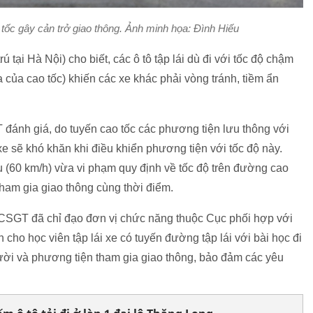
ao tốc gây cản trở giao thông. Ảnh minh họa: Đình Hiếu
ại Hà Nội) cho biết, các ô tô tập lái dù đi với tốc độ chậm
 của cao tốc) khiến các xe khác phải vòng tránh, tiềm ẩn
đánh giá, do tuyến cao tốc các phương tiện lưu thông với
 xe sẽ khó khăn khi điều khiển phương tiện với tốc độ này.
iểu (60 km/h) vừa vi phạm quy định về tốc độ trên đường cao
ham gia giao thông cùng thời điểm.
c CSGT đã chỉ đạo đơn vị chức năng thuộc Cục phối hợp với
o học viên tập lái xe có tuyến đường tập lái với bài học đi
gười và phương tiện tham gia giao thông, bảo đảm các yêu