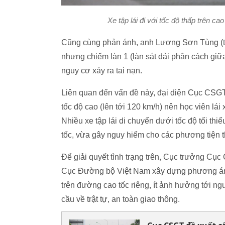
Xe tập lái đi với tốc độ thấp trên c
Cũng cùng phản ánh, anh Lương Sơn Tùng (trú t
nhưng chiếm làn 1 (làn sát dải phân cách giữa
nguy cơ xảy ra tai nạn.
Liên quan đến vấn đề này, đại diện Cục CSGT 
tốc độ cao (lên tới 120 km/h) nên học viên lái
Nhiều xe tập lái di chuyển dưới tốc độ tối th
tốc, vừa gây nguy hiểm cho các phương tiện t
Để giải quyết tình trạng trên, Cục trưởng Cụ
Cục Đường bộ Việt Nam xây dựng phương án ch
trên đường cao tốc riêng, ít ảnh hưởng tới n
cầu về trật tự, an toàn giao thông.