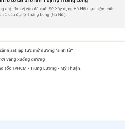
m ô tô tải đi ở làn 1 đại lộ Thăng Long
 an), đơn vị vừa đề xuất Sở Xây dựng Hà Nội thực hiện phân
 làn 1 của đại lộ Thăng Long (Hà Nội).
 cảnh sát lập tức mở đường 'sinh tử'
người văng xuống đường
ao tốc TPHCM - Trung Lương - Mỹ Thuận