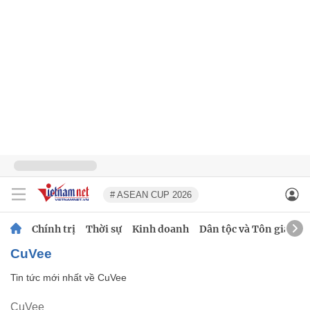
# ASEAN CUP 2026
Chính trị
Thời sự
Kinh doanh
Dân tộc và Tôn giáo
CuVee
Tin tức mới nhất về
CuVee
CuVee