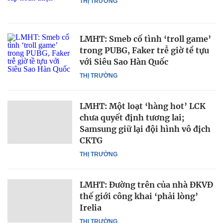
THỊ TRƯỜNG
LMHT: Smeb cố tình ‘troll game’
trong PUBG, Faker trễ giờ tề tựu
với Siêu Sao Hàn Quốc
THỊ TRƯỜNG
LMHT: Một loạt ‘hàng hot’ LCK
chưa quyết định tương lai;
Samsung giữ lại đội hình vô địch
CKTG
THỊ TRƯỜNG
LMHT: Đường trên của nhà ĐKVĐ
thế giới công khai ‘phải lòng’
Irelia
THỊ TRƯỜNG