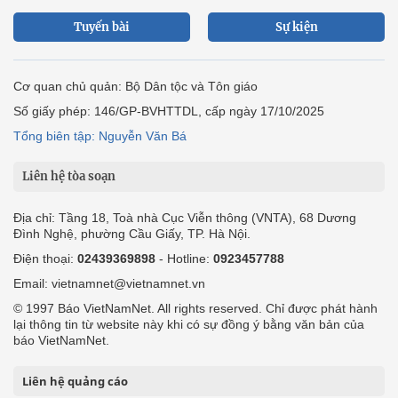
Tuyến bài
Sự kiện
Cơ quan chủ quản: Bộ Dân tộc và Tôn giáo
Số giấy phép: 146/GP-BVHTTDL, cấp ngày 17/10/2025
Tổng biên tập: Nguyễn Văn Bá
Liên hệ tòa soạn
Địa chỉ: Tầng 18, Toà nhà Cục Viễn thông (VNTA), 68 Dương
Đình Nghệ, phường Cầu Giấy, TP. Hà Nội.
Điện thoại:
02439369898
- Hotline:
0923457788
Email: vietnamnet@vietnamnet.vn
© 1997 Báo VietNamNet. All rights reserved. Chỉ được phát hành
lại thông tin từ website này khi có sự đồng ý bằng văn bản của
báo VietNamNet.
Liên hệ quảng cáo