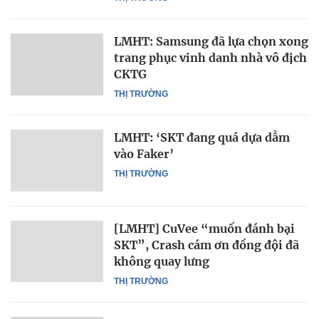
LMHT: Samsung đã lựa chọn xong
trang phục vinh danh nhà vô địch
CKTG
THỊ TRƯỜNG
LMHT: ‘SKT đang quá dựa dẫm
vào Faker’
THỊ TRƯỜNG
[LMHT] CuVee “muốn đánh bại
SKT”, Crash cám ơn đồng đội đã
không quay lưng
THỊ TRƯỜNG