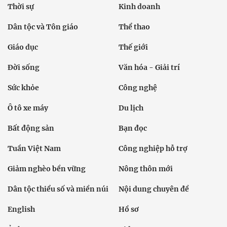
Thời sự
Kinh doanh
Dân tộc và Tôn giáo
Thể thao
Giáo dục
Thế giới
Đời sống
Văn hóa - Giải trí
Sức khỏe
Công nghệ
Ô tô xe máy
Du lịch
Bất động sản
Bạn đọc
Tuần Việt Nam
Công nghiệp hỗ trợ
Giảm nghèo bền vững
Nông thôn mới
Dân tộc thiểu số và miền núi
Nội dung chuyên đề
English
Hồ sơ