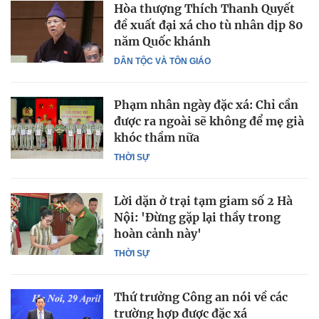
Hòa thượng Thích Thanh Quyết
đề xuất đại xá cho tù nhân dịp 80
năm Quốc khánh
DÂN TỘC VÀ TÔN GIÁO
Phạm nhân ngày đặc xá: Chỉ cần
được ra ngoài sẽ không để mẹ già
khóc thầm nữa
THỜI SỰ
Lời dặn ở trại tạm giam số 2 Hà
Nội: 'Đừng gặp lại thầy trong
hoàn cảnh này'
THỜI SỰ
Thứ trưởng Công an nói về các
trường hợp được đặc xá