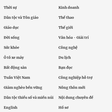
Thời sự
Kinh doanh
Dân tộc và Tôn giáo
Thể thao
Giáo dục
Thế giới
Đời sống
Văn hóa - Giải trí
Sức khỏe
Công nghệ
Ô tô xe máy
Du lịch
Bất động sản
Bạn đọc
Tuần Việt Nam
Công nghiệp hỗ trợ
Giảm nghèo bền vững
Nông thôn mới
Dân tộc thiểu số và miền núi
Nội dung chuyên đề
English
Hồ sơ