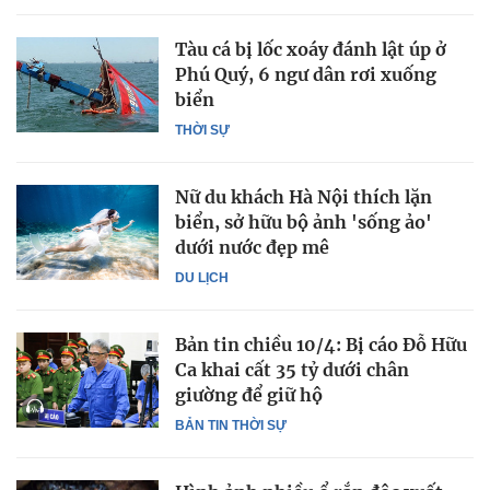
Tàu cá bị lốc xoáy đánh lật úp ở
Phú Quý, 6 ngư dân rơi xuống
biển
THỜI SỰ
Nữ du khách Hà Nội thích lặn
biển, sở hữu bộ ảnh 'sống ảo'
dưới nước đẹp mê
DU LỊCH
Bản tin chiều 10/4: Bị cáo Đỗ Hữu
Ca khai cất 35 tỷ dưới chân
giường để giữ hộ
BẢN TIN THỜI SỰ