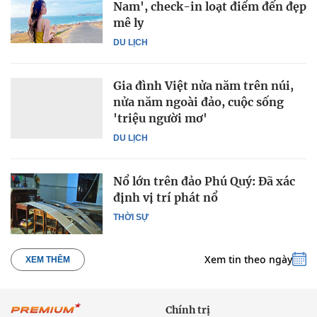
Nam', check-in loạt điểm đến đẹp
mê ly
DU LỊCH
Gia đình Việt nửa năm trên núi,
nửa năm ngoài đảo, cuộc sống
'triệu người mơ'
DU LỊCH
Nổ lớn trên đảo Phú Quý: Đã xác
định vị trí phát nổ
THỜI SỰ
Xem tin theo ngày
XEM THÊM
Chính trị