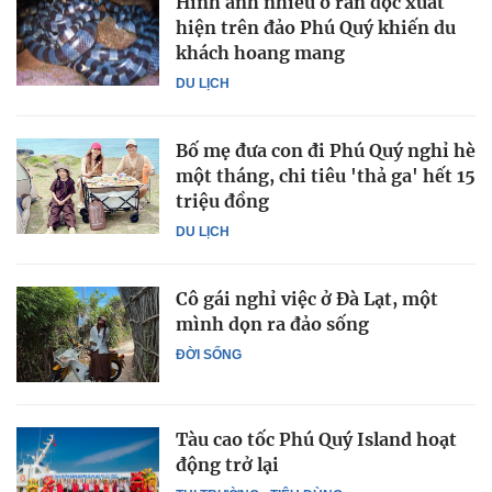
Hình ảnh nhiều ổ rắn độc xuất
hiện trên đảo Phú Quý khiến du
khách hoang mang
DU LỊCH
Bố mẹ đưa con đi Phú Quý nghỉ hè
một tháng, chi tiêu 'thả ga' hết 15
triệu đồng
DU LỊCH
Cô gái nghỉ việc ở Đà Lạt, một
mình dọn ra đảo sống
ĐỜI SỐNG
Tàu cao tốc Phú Quý Island hoạt
động trở lại