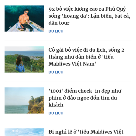
9x bỏ việc lương cao ra Phú Quý
sống 'hoang dã': Lặn biển, bắt cá,
dẫn tour
DU LỊCH
Cô gái bỏ việc đi du lịch, sống 2
tháng như dân biển ở 'tiểu
Maldives Việt Nam'
DU LỊCH
'1001' điểm check-in đẹp như
phim ở đảo ngọc đốn tim du
khách
DU LỊCH
Đi nghỉ lễ ở 'tiểu Maldives Việt