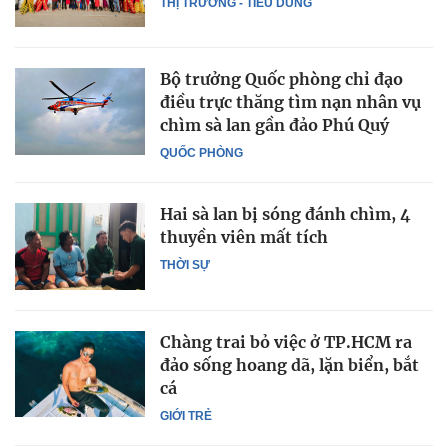
THỊ TRƯỜNG - TIÊU DÙNG
Bộ trưởng Quốc phòng chỉ đạo
điều trực thăng tìm nạn nhân vụ
chìm sà lan gần đảo Phú Quý
QUỐC PHÒNG
Hai sà lan bị sóng đánh chìm, 4
thuyền viên mất tích
THỜI SỰ
Chàng trai bỏ việc ở TP.HCM ra
đảo sống hoang dã, lặn biển, bắt
cá
GIỚI TRẺ