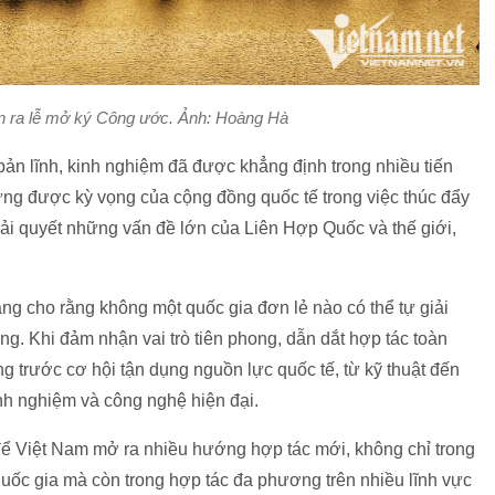
ễn ra lễ mở ký Công ước. Ảnh: Hoàng Hà
n lĩnh, kinh nghiệm đã được khẳng định trong nhiều tiến
 ứng được kỳ vọng của cộng đồng quốc tế trong việc thúc đẩy
ải quyết những vấn đề lớn của Liên Hợp Quốc và thế giới,
g cho rằng không một quốc gia đơn lẻ nào có thể tự giải
ng. Khi đảm nhận vai trò tiên phong, dẫn dắt hợp tác toàn
 trước cơ hội tận dụng nguồn lực quốc tế, từ kỹ thuật đến
inh nghiệm và công nghệ hiện đại.
p để Việt Nam mở ra nhiều hướng hợp tác mới, không chỉ trong
uốc gia mà còn trong hợp tác đa phương trên nhiều lĩnh vực