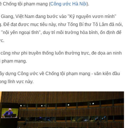
về Chống tội phạm mạng (
Công ước Hà Nội
).
 Giang, Việt Nam đang bước vào "Kỷ nguyên vươn mình"
g. Để đạt được mục tiêu này, như Tổng Bí thư Tô Lâm đã nói,
"nội yên ngoại tĩnh", duy trì môi trường hòa bình, ổn định để
ớc.
 cũng như phi truyền thống luôn thường trực, đe dọa an ninh
ội phạm mạng.
ây dựng Công ước về Chống tội phạm mạng - văn kiện đầu
ong lĩnh vực này.