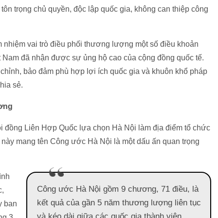
tôn trọng chủ quyền, độc lập quốc gia, không can thiệp công
 nhiệm vai trò điều phối thương lượng một số điều khoản
ệt Nam đã nhận được sự ủng hộ cao của cộng đồng quốc tế.
 chỉnh, bảo đảm phù hợp lợi ích quốc gia và khuôn khổ pháp
hia sẻ.
ương
i đồng Liên Hợp Quốc lựa chọn Hà Nội làm địa điểm tổ chức
g này mang tên Công ước Hà Nội là một dấu ấn quan trọng
ình
Công ước Hà Nội gồm 9 chương, 71 điều, là
c,
kết quả của gần 5 năm thương lượng liên tục
y ban
và kéo dài giữa các quốc gia thành viên,
ng 3