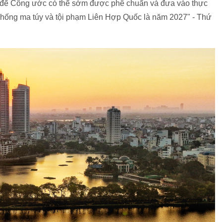
 mẽ để Công ước có thể sớm được phê chuẩn và đưa vào thực
 chống ma túy và tội phạm Liên Hợp Quốc là năm 2027" - Thứ