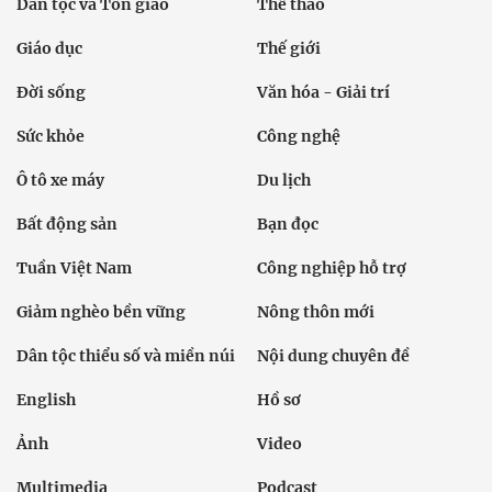
Dân tộc và Tôn giáo
Thể thao
Giáo dục
Thế giới
Đời sống
Văn hóa - Giải trí
Sức khỏe
Công nghệ
Ô tô xe máy
Du lịch
Bất động sản
Bạn đọc
Tuần Việt Nam
Công nghiệp hỗ trợ
Giảm nghèo bền vững
Nông thôn mới
Dân tộc thiểu số và miền núi
Nội dung chuyên đề
English
Hồ sơ
Ảnh
Video
Multimedia
Podcast