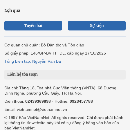
24h qua
Tuyến bài
Sự kiện
Cơ quan chủ quản: Bộ Dân tộc và Tôn giáo
Số giấy phép: 146/GP-BVHTTDL, cấp ngày 17/10/2025
Tổng biên tập: Nguyễn Văn Bá
Liên hệ tòa soạn
Địa chỉ: Tầng 18, Toà nhà Cục Viễn thông (VNTA), 68 Dương
Đình Nghệ, phường Cầu Giấy, TP. Hà Nội.
Điện thoại:
02439369898
- Hotline:
0923457788
Email: vietnamnet@vietnamnet.vn
© 1997 Báo VietNamNet. All rights reserved. Chỉ được phát hành
lại thông tin từ website này khi có sự đồng ý bằng văn bản của
báo VietNamNet.