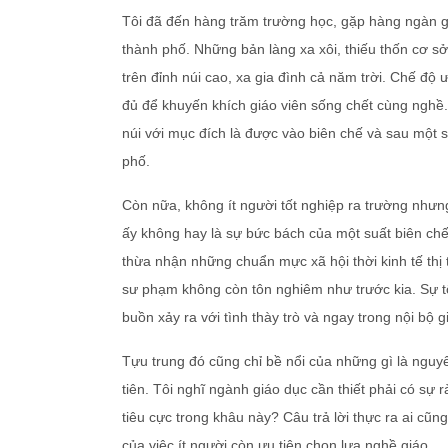
Tôi đã đến hàng trăm trường học, gặp hàng ngàn gi
thành phố. Những bản làng xa xôi, thiếu thốn cơ s
trên đỉnh núi cao, xa gia đình cả năm trời. Chế đ
đủ để khuyến khích giáo viên sống chết cùng nghề. 
núi với mục đích là được vào biên chế và sau một 
phố.
Còn nữa, không ít người tốt nghiệp ra trường nhưn
ấy không hay là sự bức bách của một suất biên chế
thừa nhận những chuẩn mực xã hội thời kinh tế thị
sư phạm không còn tôn nghiêm như trước kia. Sự t
buồn xảy ra với tình thày trò và ngay trong nội bộ
Tựu trung đó cũng chỉ bề nổi của những gì là nguy
tiên. Tôi nghĩ ngành giáo dục cần thiết phải có sự 
tiêu cực trong khâu này? Câu trả lời thực ra ai cũ
của việc ít người còn ưu tiên chọn lựa nghề giáo.