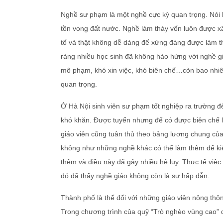
Nghề sư phạm là một nghề cực kỳ quan trọng. Nói k
tồn vong đất nước. Nghề làm thày vốn luôn được xã
tố và thật không dễ dàng để xứng đáng được làm thà
ràng nhiều học sinh đã không hào hứng với nghề giá
mô phạm, khó xin việc, khó biên chế…còn bao nhi
quan trọng.
Ở Hà Nội sinh viên sư phạm tốt nghiệp ra trường đ
khó khăn. Được tuyển nhưng để có được biên chế l
giáo viên cũng tuân thủ theo bảng lương chung của 
không như những nghề khác có thể làm thêm để kiế
thêm và điều này đã gây nhiều hệ lụy. Thực tế việ
đó đã thấy nghề giáo không còn là sự hấp dẫn.
Thành phố là thế đối với những giáo viên nông thô
Trong chương trình của quỹ “Trò nghèo vùng cao” 