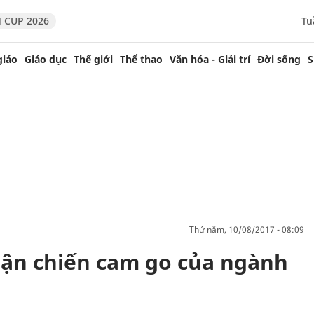
 CUP 2026
Tu
giáo
Giáo dục
Thế giới
Thể thao
Văn hóa - Giải trí
Đời sống
S
thứ năm, 10/08/2017 - 08:09
rận chiến cam go của ngành