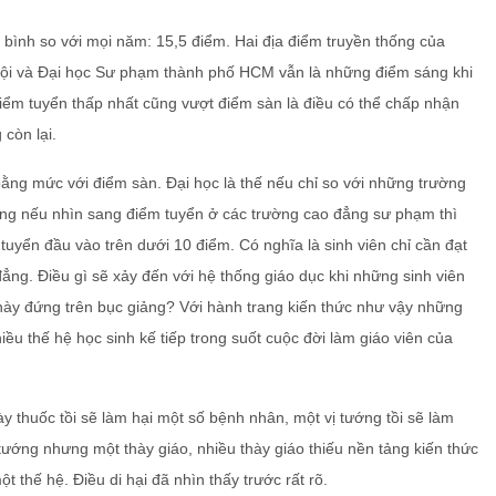
bình so với mọi năm: 15,5 điểm. Hai địa điểm truyền thống của
ội và Đại học Sư phạm thành phố HCM vẫn là những điểm sáng khi
iểm tuyển thấp nhất cũng vượt điểm sàn là điều có thể chấp nhận
 còn lại.
bằng mức với điểm sàn. Đại học là thế nếu chỉ so với những trường
ưng nếu nhìn sang điểm tuyển ở các trường cao đẳng sư phạm thì
tuyển đầu vào trên dưới 10 điểm. Có nghĩa là sinh viên chỉ cần đạt
đẳng. Điều gì sẽ xảy đến với hệ thống giáo dục khi những sinh viên
hày đứng trên bục giảng? Với hành trang kiến thức như vậy những
iều thế hệ học sinh kế tiếp trong suốt cuộc đời làm giáo viên của
ày thuốc tồi sẽ làm hại một số bệnh nhân, một vị tướng tồi sẽ làm
tướng nhưng một thày giáo, nhiều thày giáo thiếu nền tảng kiến thức
t thế hệ. Điều di hại đã nhìn thấy trước rất rõ.