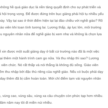
hông hề quá giáo dục là nền tảng quyết định cho sự phát triển và
 hội trọng vọng. Để được đứng trên bục giảng phải hội tụ nhiều yếu
y. Vậy tại sao ở thời điểm hiện tại lại đảo chiều với nghề giáo? Rõ
o viên khi toan tính tương lai. Lương thấp, áp lực lớn, môi trường
êu nguyên nhân nữa để nghề giáo bị xem nhẹ và không là chọn lựa
ể xin được một suất giảng dạy ở bất cứ trường nào đã là một việc
ại thêm một hành trình cam go nữa. Và thu nhập thì sao? Lương
viên chức. Nó rất thấp và nói thẳng là không đủ sống. Giáo viên
m thu nhập bởi đặc thù riêng của nghề giáo. Nếu có buộc phải dạy
c dạy thêm đã bị cấm hoàn toàn. Mới chỉ điểm tạm vài nguyên nhân
n, vùng cao, vùng sâu, vùng xa câu chuyện còn phức tạp hơn nhiều.
dăm năm nay tôi đi miền núi nhiều.