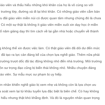
áo viên và thấu hiểu những khó khăn của họ là vô cùng so với
ở trường lớp, đường xá đi lại khó khăn. Có những giáo viên cắm bản
ộ ưu đãi giáo viên miền núi có được quan tâm nhưng chừng đó là chưa
Có một sự thật là không ít giáo viên miền xuôi xin dạy học ở miền
số năm giảng dạy thì tìm cách về lại gần nhà hoặc chuyển về thành
g không thể xin được việc làm. Có thật giáo viên đã dôi dư đến mức
 đã tạo ra lực cản đáng kể của chọn lựa nghề giáo. Thêm nữa phải
 trường trượt dốc đã tác động không nhỏ đến nhà trường. Môi trường
ôn sư trọng đạo cũng bị biến thái không nhỏ. Nhiều chuyện đáng
 giáo viên. Sự mẫu mực sư phạm bị uy hiếp.
ên nhân khiến nghề giáo bị xem nhẹ và không còn là lựa chọn ưu
rà soát xem lại từ khâu tuyển lựa đặc biệt là biên chế. Có hay không
ng hiểu nhưng thật khó khẳng định. Và đó là nguyên nhân quan trọng