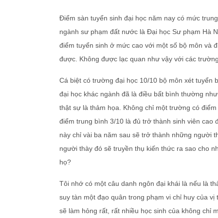
Điểm sàn tuyển sinh đại học năm nay có mức trung 
ngành sư phạm đất nước là Đại học Sư phạm Hà N
điểm tuyển sinh ở mức cao với một số bộ môn và đ
được. Không được lạc quan như vậy với các trường
Cá biệt có trường đại học 10/10 bộ môn xét tuyển 
đại học khác ngành đã là điều bất bình thường nh
thật sự là thảm họa. Không chỉ một trường có điểm 
điểm trung bình 3/10 là đủ trở thành sinh viên cao 
này chỉ vài ba năm sau sẽ trở thành những người t
người thày đó sẽ truyền thụ kiến thức ra sao cho nh
họ?
Tôi nhớ có một câu danh ngôn đại khái là nếu là th
suy tàn một đạo quân trong phạm vi chỉ huy của vị 
sẽ làm hỏng rất, rất nhiều học sinh của không chỉ mộ