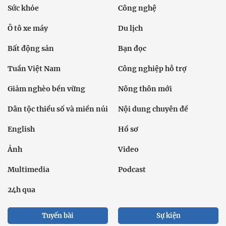
Sức khỏe
Công nghệ
Ô tô xe máy
Du lịch
Bất động sản
Bạn đọc
Tuần Việt Nam
Công nghiệp hỗ trợ
Giảm nghèo bền vững
Nông thôn mới
Dân tộc thiểu số và miền núi
Nội dung chuyên đề
English
Hồ sơ
Ảnh
Video
Multimedia
Podcast
24h qua
Tuyến bài
Sự kiện