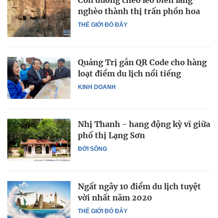
Con đường cheo leo biến làng
nghèo thành thị trấn phồn hoa
THẾ GIỚI ĐÓ ĐÂY
Quảng Trị gắn QR Code cho hàng
loạt điểm du lịch nổi tiếng
KINH DOANH
Nhị Thanh - hang động kỳ vĩ giữa
phố thị Lạng Sơn
ĐỜI SỐNG
Ngất ngây 10 điểm du lịch tuyệt
vời nhất năm 2020
THẾ GIỚI ĐÓ ĐÂY