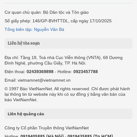
Cơ quan chủ quản: Bộ Dân tộc và Tôn giáo
Số giấy phép: 146/GP-BVHTTDL, cấp ngày 17/10/2025
Tổng biên tập: Nguyễn Văn Bá
Liên hệ tòa soạn
Địa chỉ: Tầng 18, Toà nhà Cục Viễn thông (VNTA), 68 Dương
Đình Nghệ, phường Cầu Giấy, TP. Hà Nội.
Điện thoại:
02439369898
- Hotline:
0923457788
Email: vietnamnet@vietnamnet.vn
© 1997 Báo VietNamNet. All rights reserved. Chỉ được phát hành
lại thông tin từ website này khi có sự đồng ý bằng văn bản của
báo VietNamNet.
Liên hệ quảng cáo
Công ty Cổ phần Truyền thông VietNamNet
0919405885 (Hà Nội)
0919435885 (Tp.HCM)
Hotline:
-