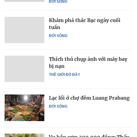
ĐỜI SỐNG
Khám phá thác Bạc ngày cuối
tuần
ĐỜI SỐNG
Thích thú chụp ảnh với máy bay
bị nạn
THẾ GIỚI ĐÓ ĐÂY
Lạc lối ở chợ đêm Luang Prabang
ĐỜI SỐNG
Vụ hộp cơm 200.000 đồng: Thấy