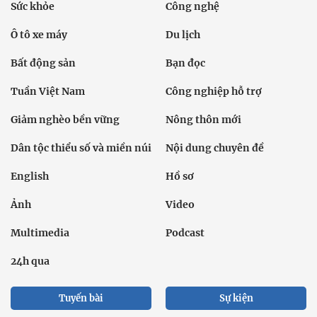
Sức khỏe
Công nghệ
Ô tô xe máy
Du lịch
Bất động sản
Bạn đọc
Tuần Việt Nam
Công nghiệp hỗ trợ
Giảm nghèo bền vững
Nông thôn mới
Dân tộc thiểu số và miền núi
Nội dung chuyên đề
English
Hồ sơ
Ảnh
Video
Multimedia
Podcast
24h qua
Tuyến bài
Sự kiện