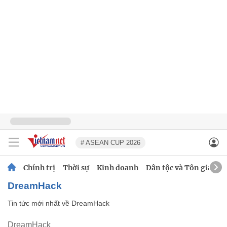
# ASEAN CUP 2026
Chính trị
Thời sự
Kinh doanh
Dân tộc và Tôn giáo
DreamHack
Tin tức mới nhất về
DreamHack
DreamHack