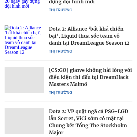
dựng đội hình mới
THỊ TRƯỜNG
Dota 2: Alliance ‘bất khả chiến
bại’, Liquid thua sốc team vô
danh tại DreamLeague Season 12
THỊ TRƯỜNG
[CS:GO] gla1ve không hài lòng với
điều kiện thi đấu tại DreamHack
Masters Malmö
THỊ TRƯỜNG
Dota 2: VP quật ngã cả PSG-LGD
lẫn Secret, ViCi sớm có mặt tại
Chung kết Tổng The Stockholm
Major