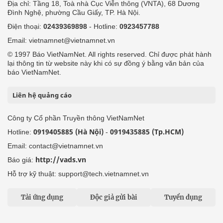
Địa chỉ: Tầng 18, Toà nhà Cục Viễn thông (VNTA), 68 Dương
Đình Nghệ, phường Cầu Giấy, TP. Hà Nội.
Điện thoại:
02439369898
- Hotline:
0923457788
Email: vietnamnet@vietnamnet.vn
© 1997 Báo VietNamNet. All rights reserved. Chỉ được phát hành
lại thông tin từ website này khi có sự đồng ý bằng văn bản của
báo VietNamNet.
Liên hệ quảng cáo
Công ty Cổ phần Truyền thông VietNamNet
0919405885 (Hà Nội)
0919435885 (Tp.HCM)
Hotline:
-
Email: contact@vietnamnet.vn
http://vads.vn
Báo giá:
Hỗ trợ kỹ thuật: support@tech.vietnamnet.vn
Tải ứng dụng
Độc giả gửi bài
Tuyển dụng