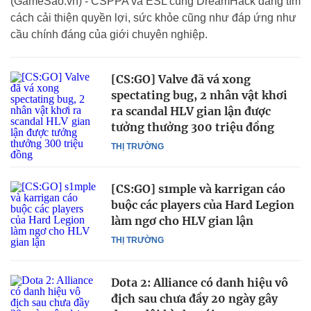
(GameSao.vn) - CSPPA và ESL cùng DreamHack đang tìm
cách cải thiện quyền lợi, sức khỏe cũng như đáp ứng như
cầu chính đáng của giới chuyên nghiệp.
[CS:GO] Valve đã vá xong
spectating bug, 2 nhân vật khơi
ra scandal HLV gian lận được
tưởng thưởng 300 triệu đồng
THỊ TRƯỜNG
[CS:GO] s1mple và karrigan cáo
buộc các players của Hard Legion
làm ngơ cho HLV gian lận
THỊ TRƯỜNG
Dota 2: Alliance có danh hiệu vô
địch sau chưa đầy 20 ngày gây