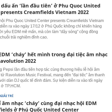
dấu ấn ‘lần đầu tiên’ ở Phu Quoc United
 presents Creamfields Vietnam 2022
hội Phu Quoc United Center presents Creamfields Vietnam
diễn ra vào ngày 17/12 ở Phú Quốc không chỉ khiến hàng
ời yêu EDM mê mẩn, mà còn làm “dậy sóng” cộng đồng
chuỗi trải nghiệm đỉnh cao.
̀ EDM ‘cháy’ hết mình trong đại tiệc âm nhạc
Ravolution 2022
 Pepsi lần đầu tiên hợp tác cùng thương hiệu lễ hội âm
 tử Ravolution Music Festival, mang đến “đại tiệc” âm thanh
́i dàn DJ quốc tế đình đám. Sự kiện diễn ra vào tối ngày
 ở TP.HCM.
GIẢI TRÍ
ỉ âm nhạc ‘cháy’ cùng đại nhạc hội EDM
ields ở Phú Quốc United Center