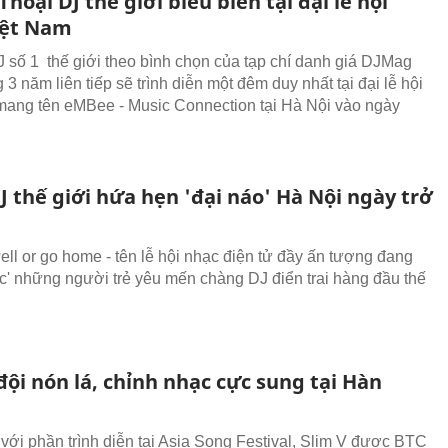
hoại DJ thế giới biểu biễn tại đại lễ hội
iệt Nam
DJ số 1 thế giới theo bình chọn của tạp chí danh giá DJMag
 3 năm liên tiếp sẽ trình diễn một đêm duy nhất tại đại lễ hội
ang tên eMBee - Music Connection tại Hà Nội vào ngày
J thế giới hứa hẹn 'đại náo' Hà Nội ngày trở
ll or go home - tên lễ hội nhạc điện tử đầy ấn tượng đang
ức' những người trẻ yêu mến chàng DJ điển trai hàng đầu thế
đội nón lá, chỉnh nhạc cực sung tại Hàn
với phần trình diễn tại Asia Song Festival, Slim V được BTC