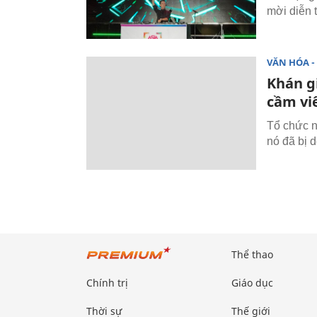
mời diễn 
VĂN HÓA - 
Khán gi
cầm vi
Tổ chức nh
nó đã bị 
Thể thao
Chính trị
Giáo dục
Thời sự
Thế giới