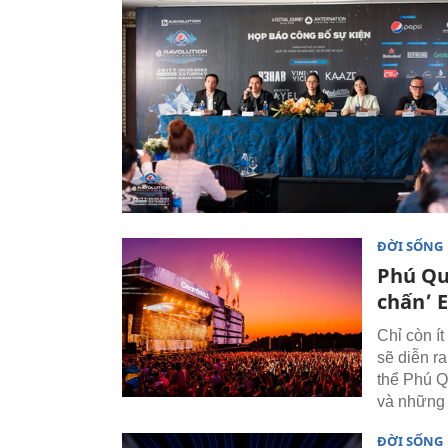
ĐỜI SỐNG
Phú Qu
chấn’ 
Chỉ còn í
sẽ diễn r
thể Phú Q
và những 
ĐỜI SỐNG