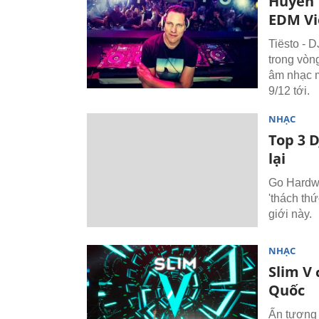
Huyền T
EDM V
Tiësto - 
trong vòng
âm nhạc m
9/12 tới.
NHẠC
Top 3 D
lại
Go Hardwe
'thách th
giới này.
NHẠC
Slim V 
Quốc
Ấn tượng 