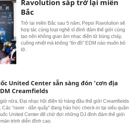
Ravolution sắp trở lại miền
Bắc
Trở lại miền Bắc sau 5 năm, Pepsi Ravolution sẽ
hợp tác cùng loạt nghệ sĩ đình đám thế giới cùng
tạo nên không gian âm nhạc điện tử bùng cháy,
cuồng nhiệt mà không “tín đồ” EDM nào muốn bỏ
lỡ.
ốc United Center sẵn sàng đón ‘cơn địa
EDM Creamfields
t giờ nữa, Đại nhạc hội điện tử hàng đầu thế giới Creamfields
a. Các “raver - dân quẩy” đang háo hức check-in tại siêu quần
uốc United Center để chờ đợi những DJ đình đám thế giới
màn trình diễn đỉnh cao.