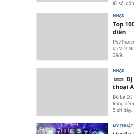
tử sôi độn
NHẠC
Top 100
diễn
PsyTrance
lại Việt 
29/9.
NHẠC
DJ
thoại 
Bộ ba DJ 
trong đêm
5 tới đây.
MỸ THUẬT 