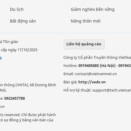
Du lịch
Giảm nghèo bền vững
Bất động sản
Nông thôn mới
à Tôn giáo
Liên hệ quảng cáo
 cấp ngày 17/10/2025
Công ty Cổ phần Truyền thông VietN
á
Hotline:
0919405885 (Hà Nội)
-
091943
Email: contact@vietnamnet.vn
Báo giá:
http://vads.vn
Viễn thông (VNTA), 68 Dương Đình
Nội.
Hỗ trợ kỹ thuật: support@tech.vietna
ne:
0923457788
.vn
ts reserved. Chỉ được phát hành
i có sự đồng ý bằng văn bản của