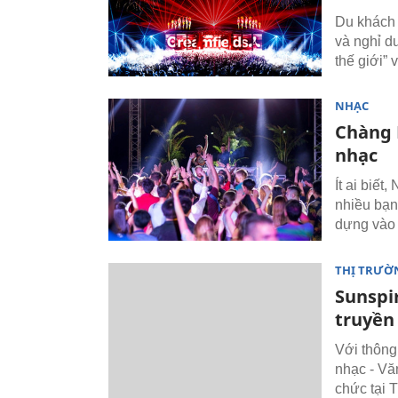
Du khách k
và nghỉ d
thế giới”
NHẠC
Chàng 
nhạc
Ít ai biế
nhiều bạn
dựng vào 
THỊ TRƯỜN
Sunspir
truyền
Với thông
nhạc - Vă
chức tại 