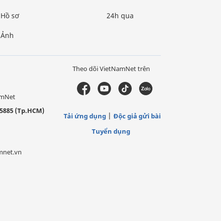
Hồ sơ
24h qua
Ảnh
Theo dõi VietNamNet trên
amNet
5885 (Tp.HCM)
Tải ứng dụng
Độc giả gửi bài
Tuyển dụng
mnet.vn