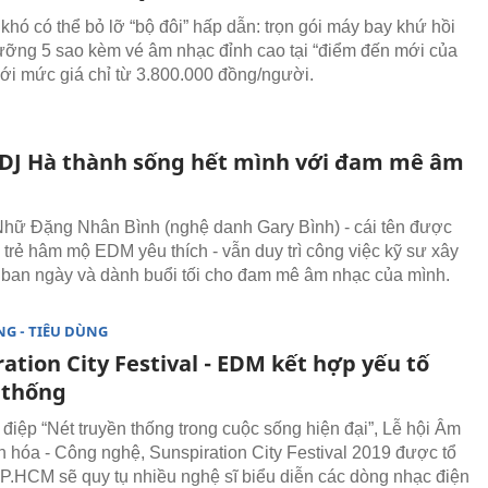
hó có thể bỏ lỡ “bộ đôi” hấp dẫn: trọn gói máy bay khứ hồi
ưỡng 5 sao kèm vé âm nhạc đỉnh cao tại “điểm đến mới của
 với mức giá chỉ từ 3.800.000 đồng/người.
DJ Hà thành sống hết mình với đam mê âm
t, Nhữ Đặng Nhân Bình (nghệ danh Gary Bình) - cái tên được
 trẻ hâm mộ EDM yêu thích - vẫn duy trì công việc kỹ sư xây
ban ngày và dành buổi tối cho đam mê âm nhạc của mình.
G - TIÊU DÙNG
ation City Festival - EDM kết hợp yếu tố
 thống
 điệp “Nét truyền thống trong cuộc sống hiện đại”, Lễ hội Âm
n hóa - Công nghệ, Sunspiration City Festival 2019 được tổ
TP.HCM sẽ quy tụ nhiều nghệ sĩ biểu diễn các dòng nhạc điện