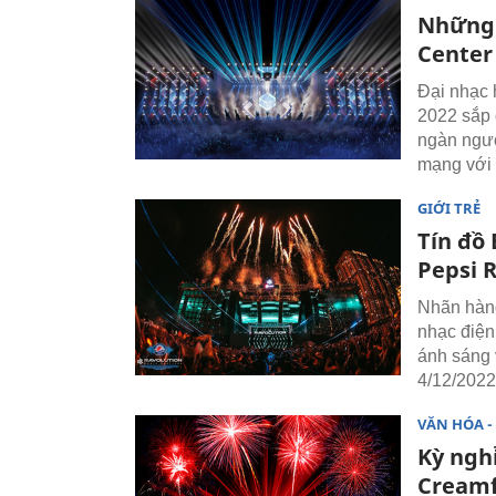
Những 
Center
Đại nhạc 
2022 sắp 
ngàn ngư
mạng với 
GIỚI TRẺ
Tín đô
Pepsi 
Nhãn hàng
nhạc điện
ánh sáng vơ
4/12/2022
VĂN HÓA - 
Kỳ ngh
Creamf