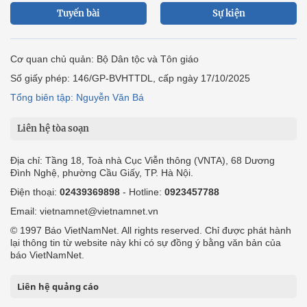
Tuyến bài
Sự kiện
Cơ quan chủ quản: Bộ Dân tộc và Tôn giáo
Số giấy phép: 146/GP-BVHTTDL, cấp ngày 17/10/2025
Tổng biên tập: Nguyễn Văn Bá
Liên hệ tòa soạn
Địa chỉ: Tầng 18, Toà nhà Cục Viễn thông (VNTA), 68 Dương
Đình Nghệ, phường Cầu Giấy, TP. Hà Nội.
Điện thoại:
02439369898
- Hotline:
0923457788
Email: vietnamnet@vietnamnet.vn
© 1997 Báo VietNamNet. All rights reserved. Chỉ được phát hành
lại thông tin từ website này khi có sự đồng ý bằng văn bản của
báo VietNamNet.
Liên hệ quảng cáo