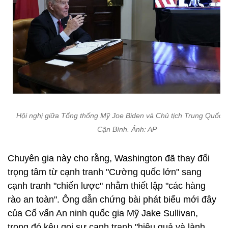
Hội nghị giữa Tổng thống Mỹ Joe Biden và Chủ tịch Trung Quốc 
Cận Bình. Ảnh: AP
Chuyên gia này cho rằng, Washington đã thay đổi
trọng tâm từ cạnh tranh "Cường quốc lớn" sang
cạnh tranh "chiến lược" nhằm thiết lập "các hàng
rào an toàn". Ông dẫn chứng bài phát biểu mới đây
của Cố vấn An ninh quốc gia Mỹ Jake Sullivan,
trong đó kêu gọi sự cạnh tranh "hiệu quả và lành