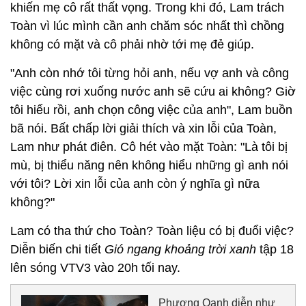
khiến mẹ cô rất thất vọng. Trong khi đó, Lam trách
Toàn vì lúc mình cần anh chăm sóc nhất thì chồng
không có mặt và cô phải nhờ tới mẹ đẻ giúp.
"Anh còn nhớ tôi từng hỏi anh, nếu vợ anh và công
việc cùng rơi xuống nước anh sẽ cứu ai không? Giờ
tôi hiểu rồi, anh chọn công việc của anh", Lam buồn
bã nói. Bất chấp lời giải thích và xin lỗi của Toàn,
Lam như phát điên. Cô hét vào mặt Toàn: "Là tôi bị
mù, bị thiểu năng nên không hiểu những gì anh nói
với tôi? Lời xin lỗi của anh còn ý nghĩa gì nữa
không?"
Lam có tha thứ cho Toàn? Toàn liệu có bị đuổi việc?
Diễn biến chi tiết
Gió ngang khoảng trời xanh
tập 18
lên sóng VTV3 vào 20h tối nay.
Phương Oanh diễn như