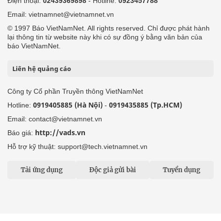
Điện thoại:
02439369898
- Hotline:
0923457788
Email: vietnamnet@vietnamnet.vn
© 1997 Báo VietNamNet. All rights reserved. Chỉ được phát hành
lại thông tin từ website này khi có sự đồng ý bằng văn bản của
báo VietNamNet.
Liên hệ quảng cáo
Công ty Cổ phần Truyền thông VietNamNet
0919405885 (Hà Nội)
0919435885 (Tp.HCM)
Hotline:
-
Email: contact@vietnamnet.vn
http://vads.vn
Báo giá:
Hỗ trợ kỹ thuật: support@tech.vietnamnet.vn
Tải ứng dụng
Độc giả gửi bài
Tuyển dụng