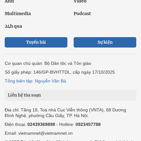
Ảnh
Video
Multimedia
Podcast
24h qua
Tuyến bài
Sự kiện
Cơ quan chủ quản: Bộ Dân tộc và Tôn giáo
Số giấy phép: 146/GP-BVHTTDL, cấp ngày 17/10/2025
Tổng biên tập: Nguyễn Văn Bá
Liên hệ tòa soạn
Địa chỉ: Tầng 18, Toà nhà Cục Viễn thông (VNTA), 68 Dương
Đình Nghệ, phường Cầu Giấy, TP. Hà Nội.
Điện thoại:
02439369898
- Hotline:
0923457788
Email: vietnamnet@vietnamnet.vn