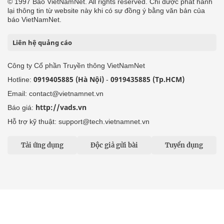
© 1997 Báo VietNamNet. All rights reserved. Chỉ được phát hành
lại thông tin từ website này khi có sự đồng ý bằng văn bản của
báo VietNamNet.
Liên hệ quảng cáo
Công ty Cổ phần Truyền thông VietNamNet
0919405885 (Hà Nội)
0919435885 (Tp.HCM)
Hotline:
-
Email: contact@vietnamnet.vn
http://vads.vn
Báo giá:
Hỗ trợ kỹ thuật: support@tech.vietnamnet.vn
Tải ứng dụng
Độc giả gửi bài
Tuyển dụng