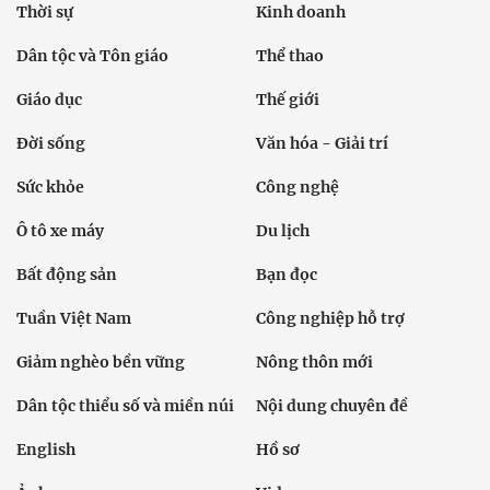
Thời sự
Kinh doanh
Dân tộc và Tôn giáo
Thể thao
Giáo dục
Thế giới
Đời sống
Văn hóa - Giải trí
Sức khỏe
Công nghệ
Ô tô xe máy
Du lịch
Bất động sản
Bạn đọc
Tuần Việt Nam
Công nghiệp hỗ trợ
Giảm nghèo bền vững
Nông thôn mới
Dân tộc thiểu số và miền núi
Nội dung chuyên đề
English
Hồ sơ