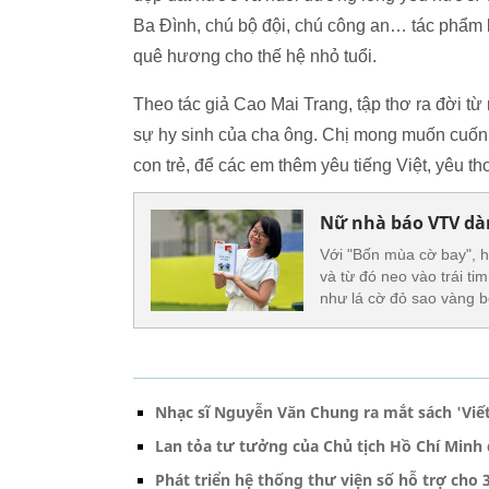
Ba Đình, chú bộ đội, chú công an… tác phẩm k
quê hương cho thế hệ nhỏ tuổi.
Theo tác giả Cao Mai Trang, tập thơ ra đời t
sự hy sinh của cha ông. Chị mong muốn cuốn 
con trẻ, để các em thêm yêu tiếng Việt, yêu t
Nữ nhà báo VTV dàn
Với "Bốn mùa cờ bay", hả
và từ đó neo vào trái ti
như lá cờ đỏ sao vàng 
Nhạc sĩ Nguyễn Văn Chung ra mắt sách 'Viết
Lan tỏa tư tưởng của Chủ tịch Hồ Chí Minh 
Phát triển hệ thống thư viện số hỗ trợ cho 