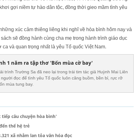
hơi gợi niềm tự hào dân tộc, đồng thời gieo mầm tình yêu
ừ những xúc cảm thiêng liêng khi nghĩ về hòa bình hôm nay và
sách sẽ đồng hành cùng cha mẹ trong hành trình giáo dục
hơ ca và quan trọng nhất là yêu Tổ quốc Việt Nam.
h 1 năm ra tập thơ 'Bốn mùa cờ bay'
i trình Trường Sa đã neo lại trong trái tim tác giả Huỳnh Mai Liên
m người đọc để tình yêu Tổ quốc luôn căng buồm, bền bỉ, rực rỡ
bốn mùa tung bay.
 tiếp câu chuyện hòa bình'
đến thế hệ trẻ
3.321 xã nhằm lan tỏa văn hóa đọc