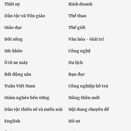
Thời sự
Kinh doanh
Dân tộc và Tôn giáo
Thể thao
Giáo dục
Thế giới
Đời sống
Văn hóa - Giải trí
Sức khỏe
Công nghệ
Ô tô xe máy
Du lịch
Bất động sản
Bạn đọc
Tuần Việt Nam
Công nghiệp hỗ trợ
Giảm nghèo bền vững
Nông thôn mới
Dân tộc thiểu số và miền núi
Nội dung chuyên đề
English
Hồ sơ