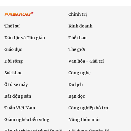
Chính trị
Thời sự
Kinh doanh
Dân tộc và Tôn giáo
Thể thao
Giáo dục
Thế giới
Đời sống
Văn hóa - Giải trí
Sức khỏe
Công nghệ
Ô tô xe máy
Du lịch
Bất động sản
Bạn đọc
Tuần Việt Nam
Công nghiệp hỗ trợ
Giảm nghèo bền vững
Nông thôn mới