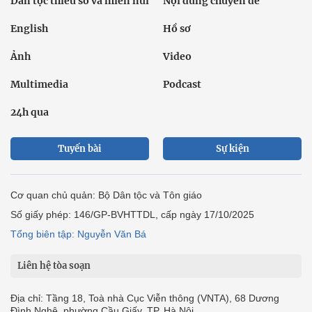
Dân tộc thiểu số và miền núi
Nội dung chuyên đề
English
Hồ sơ
Ảnh
Video
Multimedia
Podcast
24h qua
Tuyến bài
Sự kiện
Cơ quan chủ quản: Bộ Dân tộc và Tôn giáo
Số giấy phép: 146/GP-BVHTTDL, cấp ngày 17/10/2025
Tổng biên tập: Nguyễn Văn Bá
Liên hệ tòa soạn
Địa chỉ: Tầng 18, Toà nhà Cục Viễn thông (VNTA), 68 Dương
Đình Nghệ, phường Cầu Giấy, TP. Hà Nội.