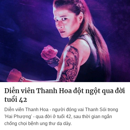
Diễn viên Thanh Hoa đột ngột qua đời
tuổi 42
Diễn viên Thanh Hoa - người đóng vai Thanh Sói trong
'Hai Phượng' - qua đời ở tuổi 42, sau thời gian ngắn
chống chọi bệnh ung thư dạ dày.