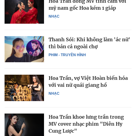
Hoa Trần đóng MV tình cảm với
mỹ nam gốc Hoa kém 1 giáp
NHẠC
Thanh Sói: Khi không làm 'ác nữ'
thì bán cá ngoài chợ
PHIM - TRUYỀN HÌNH
Hoa Trần, vợ Việt Hoàn biến hóa
với vai nữ quái giang hồ
NHẠC
Hoa Trần khoe lưng trần trong
MV cover nhạc phim "Diên Hy
Cung Lược"