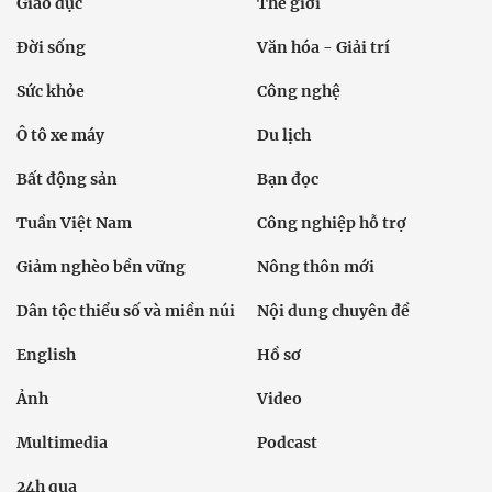
Giáo dục
Thế giới
Đời sống
Văn hóa - Giải trí
Sức khỏe
Công nghệ
Ô tô xe máy
Du lịch
Bất động sản
Bạn đọc
Tuần Việt Nam
Công nghiệp hỗ trợ
Giảm nghèo bền vững
Nông thôn mới
Dân tộc thiểu số và miền núi
Nội dung chuyên đề
English
Hồ sơ
Ảnh
Video
Multimedia
Podcast
24h qua