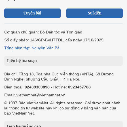
Tuyến bài
Sự kiện
Cơ quan chủ quản: Bộ Dân tộc và Tôn giáo
Số giấy phép: 146/GP-BVHTTDL, cấp ngày 17/10/2025
Tổng biên tập: Nguyễn Văn Bá
Liên hệ tòa soạn
Địa chỉ: Tầng 18, Toà nhà Cục Viễn thông (VNTA), 68 Dương
Đình Nghệ, phường Cầu Giấy, TP. Hà Nội.
Điện thoại:
02439369898
- Hotline:
0923457788
Email: vietnamnet@vietnamnet.vn
© 1997 Báo VietNamNet. All rights reserved. Chỉ được phát hành
lại thông tin từ website này khi có sự đồng ý bằng văn bản của
báo VietNamNet.
Liên hệ quảng cáo