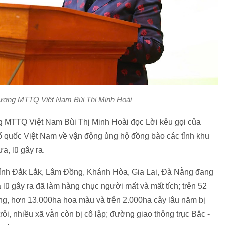
 ương MTTQ Việt Nam Bùi Thị Minh Hoài
g MTTQ Việt Nam Bùi Thị Minh Hoài đọc Lời kêu gọi của
ổ quốc Việt Nam về vận động ủng hộ đồng bào các tỉnh khu
a, lũ gây ra.
ỉnh Đắk Lắk, Lâm Đồng, Khánh Hòa, Gia Lai, Đà Nẵng đang
a lũ gây ra đã làm hàng chục người mất và mất tích; trên 52
ỏng, hơn 13.000ha hoa màu và trên 2.000ha cây lâu năm bị
rôi, nhiều xã vẫn còn bị cô lập; đường giao thông trục Bắc -