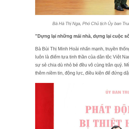
Bà Hà Thị Nga, Phó Chủ tịch Ủy ban Tr
"Dựng lại những mái nhà, dựng lại cuộc s
Bà Bùi Thị Minh Hoài nhấn mạnh, truyền thốn
luôn là điểm tựa tinh thần của dân tộc Việt Na
sự sẻ chia dù nhỏ bé đều vô cùng trân quý. M
thêm niềm tin, động lực, điều kiện để đứng dậ