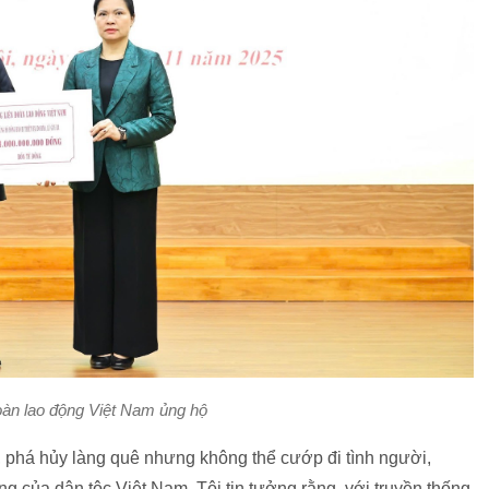
oàn lao động Việt Nam ủng hộ
n, phá hủy làng quê nhưng không thể cướp đi tình người,
ng của dân tộc Việt Nam. Tôi tin tưởng rằng, với truyền thống