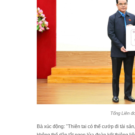
Tổng Liên đ
Bà xúc động: "Thiên tai có thể cướp đi tài sả
không thể dập tắt ngọn lửa đoàn kết thiêng liê