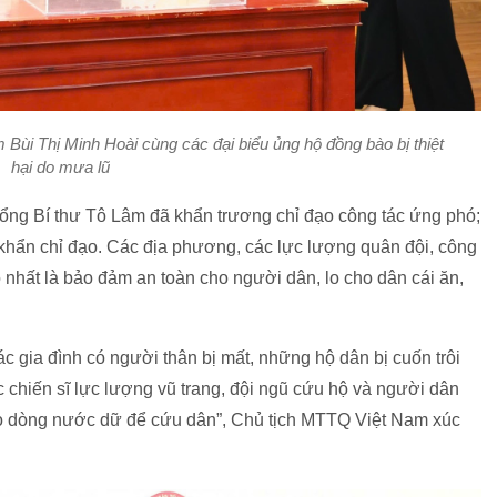
ùi Thị Minh Hoài cùng các đại biểu ủng hộ đồng bào bị thiệt
hại do mưa lũ
 Tổng Bí thư Tô Lâm đã khẩn trương chỉ đạo công tác ứng phó;
khẩn chỉ đạo. Các địa phương, các lực lượng quân đội, công
 nhất là bảo đảm an toàn cho người dân, lo cho dân cái ăn,
các gia đình có người thân bị mất, những hộ dân bị cuốn trôi
các chiến sĩ lực lượng vũ trang, đội ngũ cứu hộ và người dân
ào dòng nước dữ để cứu dân”, Chủ tịch MTTQ Việt Nam xúc