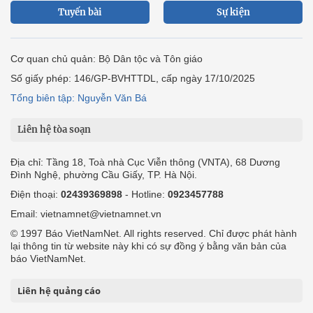
Tuyến bài
Sự kiện
Cơ quan chủ quản: Bộ Dân tộc và Tôn giáo
Số giấy phép: 146/GP-BVHTTDL, cấp ngày 17/10/2025
Tổng biên tập: Nguyễn Văn Bá
Liên hệ tòa soạn
Địa chỉ: Tầng 18, Toà nhà Cục Viễn thông (VNTA), 68 Dương
Đình Nghệ, phường Cầu Giấy, TP. Hà Nội.
Điện thoại:
02439369898
- Hotline:
0923457788
Email: vietnamnet@vietnamnet.vn
© 1997 Báo VietNamNet. All rights reserved. Chỉ được phát hành
lại thông tin từ website này khi có sự đồng ý bằng văn bản của
báo VietNamNet.
Liên hệ quảng cáo